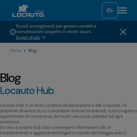
Piccoli accorgimenti per gestire contatti e
comunicazioni sospette in modo sicuro.
Scopri di più
Home
Blog
Blog
Locauto Hub
Locauto Hub è un invito continuo all’esplorazione e alla scoperta. Un
ambiente dinamico in cui condividere itinerari incantevoli, nuovi progetti e
approfondire la conoscenza dei nostri veicoli per adattarli ad ogni
avventura.
Un vero e proprio hub dove convergono informazioni utili, di
intrattenimento e aggiornamenti legati al mondo del noleggio auto e