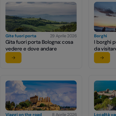
Gite fuori porta
29 Aprile 2026
Borghi
Gita fuori porta Bologna: cosa
I borghi p
vedere e dove andare
da visitar
Leggi l'articolo
Leggi l'a
su Gita fuori porta Bologna: cosa vedere e dove andare
su I borg
Viaggi on the road
8 Aprile 2026
Località v