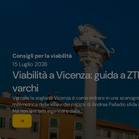
Consigli per la viabilità
15 Luglio 2026
Viabilità a Vicenza: guida a Z
varchi
Varcare la soglia di Vicenza è come entrare in una scenograf
millimetrica delle ville e dei palazzi di Andrea Palladio sfid
Ma non lasciarti ingannare dalla...
Leggi l'articolo
su Viabilità a Vicenza: guida a ZTL, parcheggi e varchi