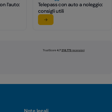
n l’auto:
Telepass con auto a noleggio:
consigli utili
Leggi l'articolo
n l’auto: info e consigli utili
su Telepass con auto a noleggio: consigl
Note legali