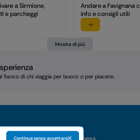
vare a Sirmione,
Andare a Favignana co
 ztl e parcheggi
info e consigli utili
rticolo
Leggi l'articolo
rrivare a Sirmione, viabilità, ztl e parcheggi
su Andare a Favignana co
Mostra di più
esperienza
l fianco di chi viaggia per lavoro o per piacere.
Business
Continua senza accettare