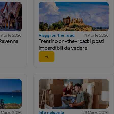
 Aprile 2026
Viaggi on the road
14 Aprile 2026
i Ravenna
Trentino on-the-road: i posti
imperdibili da vedere
Leggi l'articolo
 di Ravenna per muoversi in auto
su Trentino on-the-road: i posti imper
 Marzo 2026
Info noleggio
23 Marzo 2026