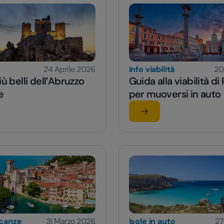
24 Aprile 2026
Info viabilità
20
iù belli dell’Abruzzo
Guida alla viabilità d
e
per muoversi in auto
rticolo
Leggi l'articolo
hi più belli dell’Abruzzo da visitare
su Guida alla viabilità
acanze
31 Marzo 2026
Isole in auto
27