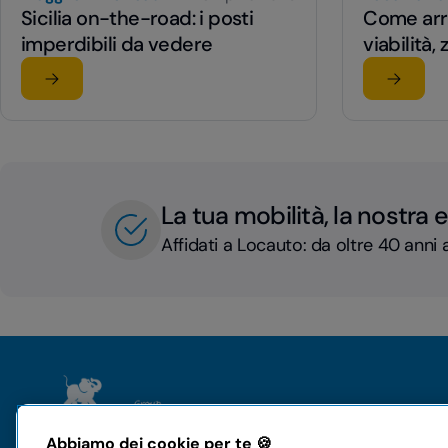
Sicilia on-the-road: i posti
Come arri
imperdibili da vedere
viabilità,
Leggi l'articolo
Leggi l'a
su Sicilia on-the-road: i posti imperdibili da vedere
su Come a
La tua mobilità, la nostra 
Affidati a Locauto: da oltre 40 anni a
Il gruppo
Noleggi
Abbiamo dei cookie per te 🍪