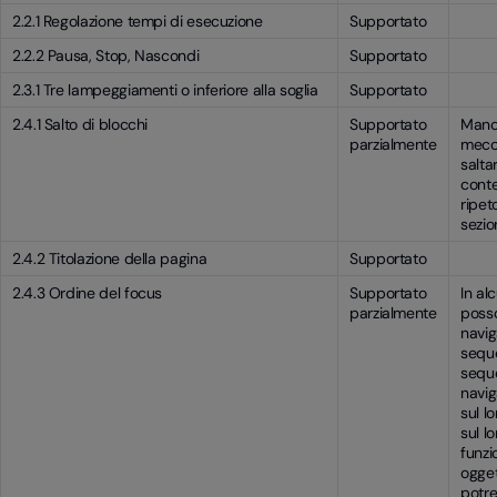
2.2.1 Regolazione tempi di esecuzione
Supportato
2.2.2 Pausa, Stop, Nascondi
Supportato
2.3.1 Tre lampeggiamenti o inferiore alla soglia
Supportato
2.4.1 Salto di blocchi
Supportato
Manc
parzialmente
mecc
salta
conte
ripet
sezion
2.4.2 Titolazione della pagina
Supportato
2.4.3 Ordine del focus
Supportato
In al
parzialmente
poss
navig
seque
sequ
navig
sul lo
sul lo
funzi
ogget
potre