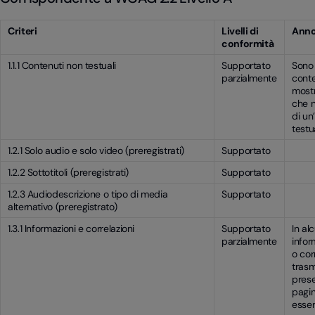
Criteri
Livelli di
Anno
conformità
1.1.1 Contenuti non testuali
Supportato
Sono 
parzialmente
conte
mostr
che 
di un
testu
1.2.1 Solo audio e solo video (preregistrati)
Supportato
1.2.2 Sottotitoli (preregistrati)
Supportato
1.2.3 Audiodescrizione o tipo di media
Supportato
alternativo (preregistrato)
1.3.1 Informazioni e correlazioni
Supportato
In alc
parzialmente
infor
o cor
trasm
prese
pagi
esse