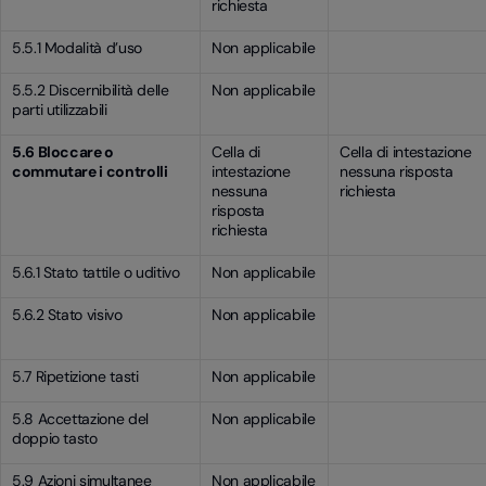
richiesta
5.5.1 Modalità d’uso
Non applicabile
5.5.2 Discernibilità delle
Non applicabile
parti utilizzabili
5.6 Bloccare o
Cella di
Cella di intestazione
commutare i controlli
intestazione
nessuna risposta
nessuna
richiesta
risposta
richiesta
5.6.1 Stato tattile o uditivo
Non applicabile
5.6.2 Stato visivo
Non applicabile
5.7 Ripetizione tasti
Non applicabile
5.8 Accettazione del
Non applicabile
doppio tasto
5.9 Azioni simultanee
Non applicabile