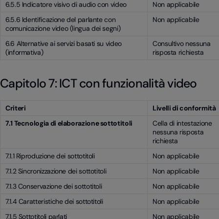
6.5.5 Indicatore visivo di audio con video
Non applicabile
6.5.6 Identificazione del parlante con
Non applicabile
comunicazione video (lingua dei segni)
6.6 Alternative ai servizi basati su video
Consultivo nessuna
(informativa)
risposta richiesta
Capitolo 7: ICT con funzionalità video
Criteri
Livelli di conformità
7.1 Tecnologia di elaborazione sottotitoli
Cella di intestazione
nessuna risposta
richiesta
7.1.1 Riproduzione dei sottotitoli
Non applicabile
7.1.2 Sincronizzazione dei sottotitoli
Non applicabile
7.1.3 Conservazione dei sottotitoli
Non applicabile
7.1.4 Caratteristiche dei sottotitoli
Non applicabile
7.1.5 Sottotitoli parlati
Non applicabile