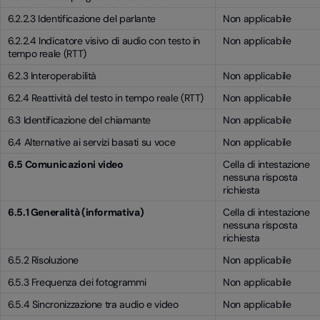
6.2.2.3 Identificazione del parlante
Non applicabile
6.2.2.4 Indicatore visivo di audio con testo in
Non applicabile
tempo reale (RTT)
6.2.3 Interoperabilità
Non applicabile
6.2.4 Reattività del testo in tempo reale (RTT)
Non applicabile
6.3 Identificazione del chiamante
Non applicabile
6.4 Alternative ai servizi basati su voce
Non applicabile
6.5 Comunicazioni video
Cella di intestazione
nessuna risposta
richiesta
6.5.1 Generalità (informativa)
Cella di intestazione
nessuna risposta
richiesta
6.5.2 Risoluzione
Non applicabile
6.5.3 Frequenza dei fotogrammi
Non applicabile
6.5.4 Sincronizzazione tra audio e video
Non applicabile