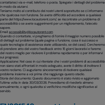
contattateci via e-mail, telefono o posta. Spiegate i dettagli del problema
in modo da aiutarvi.
Teniamo molto al contributo dei nostri utenti soprattutto se ci informano
che qualcosa non funziona. Se avete difficoltà ad accedere a qualsiasi
parte del https://www.locautorent.com/, se riscontrate un problema di
accessibilità o se avete suggerimenti per un miglioramento, fatecelo
sapere.
Email:
accessibility@locautorent.com
Quando ci contattate, vi preghiamo di fornire il maggior numero possibile
di dettagli sul problema (quale pagina o funzione, cosa è successo e
quale tecnologia di assistenza state utilizzando, se del caso). Cercheremo
di prendere atto del vostro feedback entro 15 giorni lavorativi e faremo
del nostro meglio per risolvere il problema rapidamente o per informarvi
sui progressi.
Applicazione: Nel caso in cui riteniate che i vostri problemi di accessibilità
non siano stati affrontati in modo adeguato, avete il diritto di inoltrare il
vostro reclamo. Ci auguriamo sinceramente di risolvere qualsiasi
problema insieme a voi prima che raggiunga questo stadio.
Storia del documento: Questo documento è stato rivisto e aggiornato
l’ultima volta in data 30/03/2026. Prevediamo di rivederlo almeno
annualmente, o ogni qualvolta si verifichino modifiche significative al
servizio.