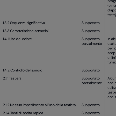
prog
(o no
dispo
testo)
1.3.2 Sequenza significativa
Supportato
1.3.3 Caratteristiche sensoriali
Supportato
1.4.1 Uso del colore
Supportato
In al
parzialmente
usato
per i
scopo
un’in
funzi
1.4.2 Controllo del sonoro
Supportato
2.1.1 Tastiera
Supportato
Alcun
parzialmente
non 
utiliz
tasti
con i
2.1.2 Nessun impedimento all’uso della tastiera
Supportato
2.1.4 Tasti di scelta rapida
Supportato