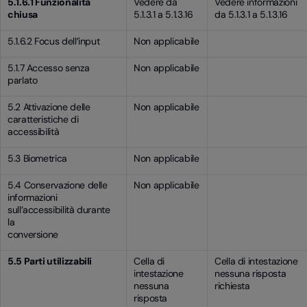
5.1.6.1 Funzionalità
Vedere da
Vedere informazioni
chiusa
5.1.3.1 a 5.1.3.16
da 5.1.3.1 a 5.1.3.16
5.1.6.2 Focus dell’input
Non applicabile
5.1.7 Accesso senza
Non applicabile
parlato
5.2 Attivazione delle
Non applicabile
caratteristiche di
accessibilità
5.3 Biometrica
Non applicabile
5.4 Conservazione delle
Non applicabile
informazioni
sull’accessibilità durante
la
conversione
5.5 Parti utilizzabili
Cella di
Cella di intestazione
intestazione
nessuna risposta
nessuna
richiesta
risposta