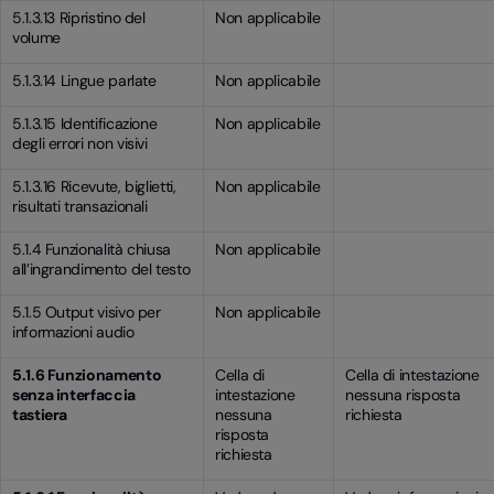
5.1.3.13 Ripristino del
Non applicabile
volume
5.1.3.14 Lingue parlate
Non applicabile
5.1.3.15 Identificazione
Non applicabile
degli errori non visivi
5.1.3.16 Ricevute, biglietti,
Non applicabile
risultati transazionali
5.1.4 Funzionalità chiusa
Non applicabile
all’ingrandimento del testo
5.1.5 Output visivo per
Non applicabile
informazioni audio
5.1.6 Funzionamento
Cella di
Cella di intestazione
senza interfaccia
intestazione
nessuna risposta
tastiera
nessuna
richiesta
risposta
richiesta