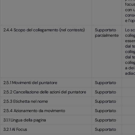
focus
con u
conse
e l’op
2.4.4 Scopo del collegamento (nel contesto)
Supportato
Lo sc
parzialmente
colle
esse
dal t
coll
dal t
coll
a dei
adiac
2.5.1 Movimenti del puntatore
Supportato
2.5.2 Cancellazione delle azioni del puntatore
Supportato
2.5.3 Etichetta nel nome
Supportato
2.5.4 Azionamento da movimento
Supportato
3.1.1 Lingua della pagina
Supportato
3.2.1 Al Focus
Supportato