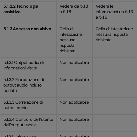
5.1.2.2 Tecnologia
Vedere da 5.1.3
Vedere le
assistiva
a 5.1.6
informazioni da 5.1.3
a 5.1.6
5.1.3 Accesso non visivo
Cella di
Cella di intestazione
intestazione
nessuna risposta
nessuna
richiesta
risposta
richiesta
5.1.3.1 Output audio di
Non applicabile
informazioni visive
5.1.3.2 Riproduzione di
Non applicabile
output audio incluso il
parlato
5.1.3.3 Correlazione di
Non applicabile
output audio
5.1.3.4 Controllo dell’utente
Non applicabile
dell’output vocale
5.1.3.5 Interruzione
Non applicabile