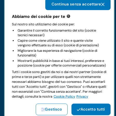
Continua senza accettare
Il gruppo
Abbiamo dei cookie per te 🍪
Sul nostro sito utilizziamo dei cookie per:
Noleggi
Garantire il corretto funzionamento del sito (cookie
tecnici necessari)
Business
Capire come viene utilizzato il sito e quante visite
vengono effettuate su di esso (cookie di prestazione)
Migliorare la tua esperienza di navigazione (cookie di
Contatti
funzionalità)
Mostrarti pubblicità in base ai tuoi interessi, preferenze e
posizione (cookie per offerte commerciali personalizzate)
Note legali
Tutti i cookie sono gestiti da noi o dai nostri partner (cookie di
prime e terze parti) e per utilizzare quelli non strettamente
Hai dei dubbi sul tuo prossimo noleggio?
necessari abbiamo bisogno del tuo consenso. Puoi accettarli
tutti con "Accetto tutti", gestirli con "Gestisco" o rifiutare quelli
non essenziali con "Continua senza accettare". Per maggiori
dettagli, consulta la nostra
Cookie Policy
Privacy
Copyright © 2026 LocautoRent S.p.A. Tutti i diritti riservati P.
Gestisco
Accetto tutti
IVA 04367650969