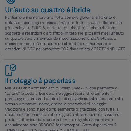
Un'auto su quattro è ibrida
Puntiamo a mantenere una flotta sempre giovane, efficiente e
dotata di tecnologie a basse emissioni. Tutte le auto in flotta sono
già omologate EURO 6, perfette per circolare anche nelle zone
soggette a restrizioni o a traffico limitato. Nei prossimi mesi un’auto
su quattro sarà alimentata da motorizzazione ibrida/elettrica, e
questo permetterà di andare ad abbattere ulteriormente le
emissioni di CO2 nell’ambiente.CO2 risparmiata 3.227 TONNELLATE
Il noleggio è paperless
Nel 2020 abbiamo lanciato lo Smart Check-In, che permette di
“saltare” le code al banco di noleggio, recarsi direttamente in
parcheggio e firmare il contratto di noleggio su tablet accanto alla
vettura prenotata. Inoltre, anche le operazioni di noleggio
tradizionale sono state completamente digitalizzate, con tutta la
documentazione relativa al noleggio direttamente nella casella di
posta elettronica del cliente in formato digitale risparmiando
annualmente oltre 350.000 fogli stampati. Carta risparmiata 2
TONNELLATE.CO2 risparmiata 2,9 TONNELLATE