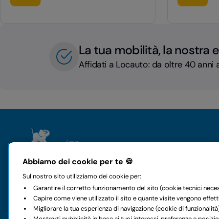
su Tenditore a cricchetto
su Blocc
La tua mobilità, la nostra 
Affidati a Locauto: da oltre 40 anni a
Il gruppo
Noleggi
Abbiamo dei cookie per te 🍪
Chi siamo
Auto
Sul nostro sito utilizziamo dei cookie per:
Storia e valori
Furgoni
Garantire il corretto funzionamento del sito (cookie tecnici nece
Mobilità a 360 gradi
Noleggio a l
Capire come viene utilizzato il sito e quante visite vengono effet
Sostenibilità
Noleggio int
Migliorare la tua esperienza di navigazione (cookie di funzionalità
Codice etico
I nostri uffici
Mostrarti pubblicità in base ai tuoi interessi, preferenze e posiz