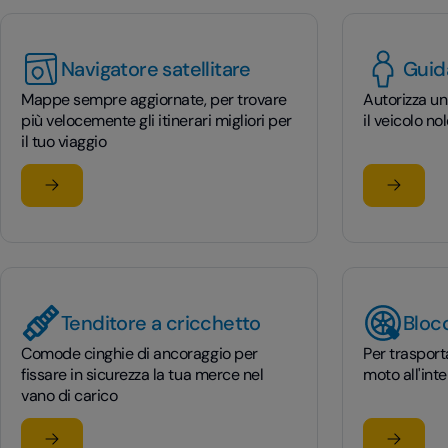
Navigatore satellitare
Guid
Mappe sempre aggiornate, per trovare
Autorizza un
più velocemente gli itinerari migliori per
il veicolo no
il tuo viaggio
Scopri di più
Scopri di
su Navigatore satellitare
su Guida
Tenditore a cricchetto
Bloc
Comode cinghie di ancoraggio per
Per trasporta
fissare in sicurezza la tua merce nel
moto all'int
vano di carico
Scopri di più
Scopri di