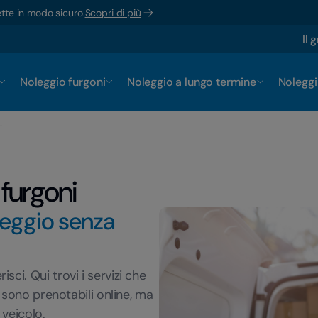
ette in modo sicuro.
Scopri di più
Il 
Noleggio furgoni
Noleggio a lungo termine
Noleggi
i
 furgoni
leggio senza
ci. Qui trovi i servizi che
i sono prenotabili online, ma
 veicolo.