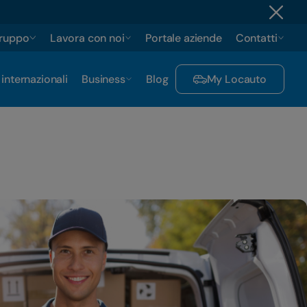
gruppo
Lavora con noi
Portale aziende
Contatti
 internazionali
Business
Blog
My Locauto