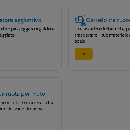
atore aggiuntivo
Carrello tre ruot
 altro passeggero a guidare
Una soluzione imbattibile p
leggiato
trasportare il tuo materiale
scale
 più
Scopri di più
tore aggiuntivo
su Carrello tre ruote
ca ruota per moto
re in totale sicurezza la tua
erno del vano di carico
 più