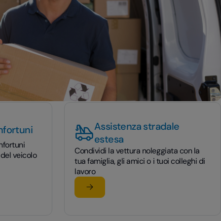
Assistenza stradale
nfortuni
estesa
nfortuni
Condividi la vettura noleggiata con la
 del veicolo
tua famiglia, gli amici o i tuoi colleghi di
lavoro
Scopri di più
tuni
su Assistenza stradale estesa