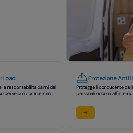
rLoad
Protezione Anti I
e la responsabilità danni del
Protegge il conducente da i
co dei veicoli commerciali
personali occorsi all'interno
 più
Scopri di più
rLoad
su Protezione Anti Infor