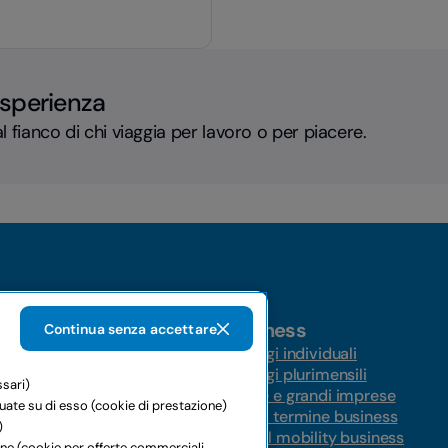
a ruota per moto
esperienza
l fianco di chi viaggia per lavoro o per piacere.
Business
Continua senza accettare
Noleggi individuali
Noleggi plurimensili
ssari)
ungo termine
Medie e grandi imprese
tuate su di esso (cookie di prestazione)
ernazionale
Lungo termine business
)
Global mobility business
ione (cookie per offerte commerciali