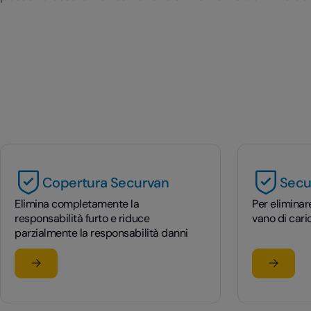
Copertura Securvan
Secu
Elimina completamente la
Per eliminar
responsabilità furto e riduce
vano di cari
parzialmente la responsabilità danni
Scopri di più
Scopri di
su Copertura Securvan
su Secu