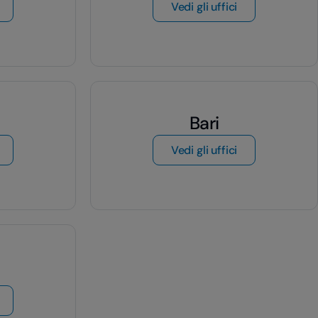
i Firenze
di Napoli
Vedi gli uffici
Bari
i Venezia
di Bari
Vedi gli uffici
di Genova