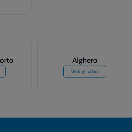
porto
Alghero
i Brindisi Aeroporto
di Alghero
Vedi gli uffici