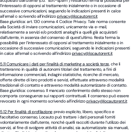
acquistati dall’utente (cd. “soft-spam”) restando ferma la possibilità per
l’interessato di opporsi al trattamento inizialmente o in occasione di
successive comunicazioni, seguendo le indicazioni presenti in calce
all’email o scrivendo all’indirizzo
privacy@locautorent.it
Base giuridica: art. 130 comma 4 Codice Privacy. Tale norma consente
alla Società di inviare comunicazioni, unicamente via e-mail,
relativamente a servizi e/o prodotti analoghi a quelli già acquistati
dall’utente, in assenza del consenso di quest’ultimo. Resta ferma la
possibilità per l’interessato di opporsi al trattamento inizialmente o in
occasione di successive comunicazioni, seguendo le indicazioni presenti
in calce all’email o scrivendo all’indirizzo
privacy@locautorent.it
5.11 Comunicare i dati per finalità di marketing a società terze
, che li
tratteranno in qualità di autonomi titolari del trattamento, a fini di
informazione commerciali, indagini statistiche, ricerche di mercato,
offerte dirette di loro prodotti e servizi, effettuate attraverso modalità
tradizionali di contatto e attraverso modalità automatizzate di contatto.
Base giuridica: consenso. Il mancato conferimento dello stesso non
comporta conseguenze sui rapporti contrattuali. Il consenso può essere
revocato in ogni momento scrivendo all’indirizzo
privacy@locautorent.it
5.12 Per finalità di profilazione
previo esplicito, libero, specifico e
facoltativo consenso, Locauto può trattare i dati personali forniti
volontariamente dall’utente, nonché quelli raccolti durante l’utilizzo dei
servizi, al fine di svolgere attività di analisi, sia automatizzate sia manuali,