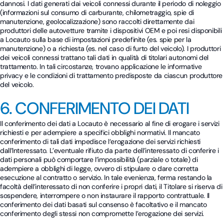
dannosi. I dati generati dai veicoli connessi durante il periodo di noleggio
(informazioni sul consumo di carburante, chilometraggio, spie di
manutenzione, geolocalizzazione) sono raccolti direttamente dai
produttori delle autovetture tramite i dispositivi OEM e poi resi disponibili
a Locauto sulla base di impostazioni predefinite (es. spie per la
manutenzione) o a richiesta (es. nel caso di furto del veicolo). I produttori
dei veicoli connessi trattano tali dati in qualità di titolari autonomi del
trattamento. In tali circostanze, trovano applicazione le informative
privacy e le condizioni di trattamento predisposte da ciascun produttore
del veicolo.
6. CONFERIMENTO DEI DATI
Il conferimento dei dati a Locauto è necessario al fine di erogare i servizi
richiesti e per adempiere a specifici obblighi normativi. Il mancato
conferimento di tali dati impedisce l‘erogazione dei servizi richiesti
dall’Interessato. L’eventuale rifiuto da parte dell’interessato di conferire i
dati personali può comportare l’impossibilità (parziale o totale) di
adempiere a obblighi di legge, ovvero di stipulare o dare corretta
esecuzione al contratto o servizio. In tale evenienza, ferma restando la
facoltà dell’interessato di non conferire i propri dati, il Titolare si riserva di
sospendere, interrompere o non instaurare il rapporto contrattuale. Il
conferimento dei dati basati sul consenso è facoltativo e il mancato
conferimento degli stessi non compromette l’erogazione dei servizi.