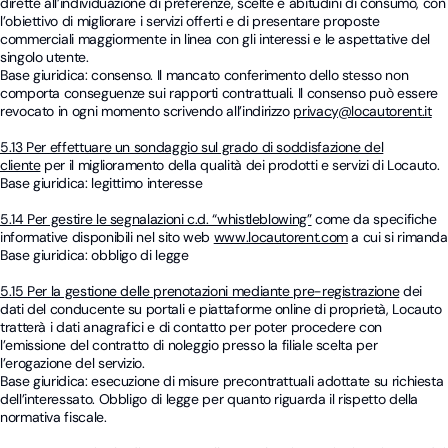
dirette all’individuazione di preferenze, scelte e abitudini di consumo, con
l’obiettivo di migliorare i servizi offerti e di presentare proposte
commerciali maggiormente in linea con gli interessi e le aspettative del
singolo utente.
Base giuridica: consenso. Il mancato conferimento dello stesso non
comporta conseguenze sui rapporti contrattuali. Il consenso può essere
revocato in ogni momento scrivendo all’indirizzo
privacy@locautorent.it
5.13 Per effettuare un sondaggio sul grado di soddisfazione del
cliente
per il miglioramento della qualità dei prodotti e servizi di Locauto.
Base giuridica: legittimo interesse
5.14 Per gestire le segnalazioni c.d. “whistleblowing”
come da specifiche
informative disponibili nel sito web
www.locautorent.com
a cui si rimanda
Base giuridica: obbligo di legge
5.15 Per la gestione delle prenotazioni mediante pre-registrazione
dei
dati del conducente su portali e piattaforme online di proprietà, Locauto
tratterà i dati anagrafici e di contatto per poter procedere con
l’emissione del contratto di noleggio presso la filiale scelta per
l’erogazione del servizio.
Base giuridica: esecuzione di misure precontrattuali adottate su richiesta
dell’interessato. Obbligo di legge per quanto riguarda il rispetto della
normativa fiscale.