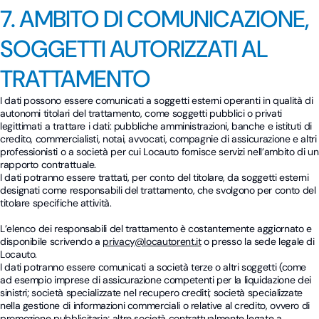
7. AMBITO DI COMUNICAZIONE,
SOGGETTI AUTORIZZATI AL
TRATTAMENTO
I dati possono essere comunicati a soggetti esterni operanti in qualità di
autonomi titolari del trattamento, come soggetti pubblici o privati
legittimati a trattare i dati: pubbliche amministrazioni, banche e istituti di
credito, commercialisti, notai, avvocati, compagnie di assicurazione e altri
professionisti o a società per cui Locauto fornisce servizi nell’ambito di un
rapporto contrattuale.
I dati potranno essere trattati, per conto del titolare, da soggetti esterni
designati come responsabili del trattamento, che svolgono per conto del
titolare specifiche attività.
L’elenco dei responsabili del trattamento è costantemente aggiornato e
disponibile scrivendo a
privacy@locautorent.it
o presso la sede legale di
Locauto.
I dati potranno essere comunicati a società terze o altri soggetti (come
ad esempio imprese di assicurazione competenti per la liquidazione dei
sinistri; società specializzate nel recupero crediti; società specializzate
nella gestione di informazioni commerciali o relative al credito, ovvero di
promozione pubblicitaria; altre società contrattualmente legate a