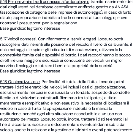
5.16 Per prevenire frodi connesse all’autonoleggio
tramite inserimento dei
dati degli utenti nel database centralizzato antifrode gestito da ANIASA
(associazione di categoria delle imprese di autonoleggio), in caso di furto
d’auto, appropriazione indebita o frode connessi al tuo noleggio, e ove
ricorrano i presupposti per la segnalazione.
Base giuridica: legittimo interesse
5.17 Veicoli connessi.
Con riferimento ai servizi erogati, Locauto potrà
raccogliere dati inerenti alla posizione del veicolo, il livello di carburante, il
chilometraggio, le spie e gli indicatori di manutenzione, utilizzando la
connettività fornita dai dispositivi di bordo. I dati raccolti hanno lo scopo
di offrire una maggiore sicurezza ai conducenti dei veicoli, un miglior
servizio di noleggio e tutelare i beni e la proprietà della società.
Base giuridica: legittimo interesse
5.18 Geolocalizzazione
. Per finalità di tutela della flotta, Locauto potrà
trattare i dati telematici dei veicoli, ivi inclusi i dati di geolocalizzazione,
esclusivamente nei casi in cui sussista un fondato sospetto di condotte
illecite o di violazioni contrattuali. Rientrano tra tali ipotesi, a titolo
meramente esemplificativo e non esaustivo, la necessità di localizzare il
veicolo in caso di furto, l’appropriazione indebita o la mancata
restituzione, nonché ogni altra situazione riconducibile a un uso non
autorizzato del mezzo. Locauto potrà, inoltre, trattare i dati telematici al
fine di accertare, ricostruire e documentare eventuali danni subiti dal
veicolo, anche in relazione alla gestione di sinistri o eventi potenzialmente