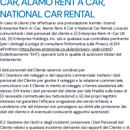
CAR, ALAMO RENT A CAR,
NATIONAL CAR RENTAL
In caso di clienti che effettuano una prenotazione tramite i brand
Enterprise Rent-A-Car, Alamo Rent A Car e National Car Rental, Locauto
comunicherà i dati personali del cliente a (i) Enterprise Rent-A-Car UK
Ltd., (ii) Enterprise Holdings, Inc. e/o a qualsiasi sua controllata pertinente
(per i dettagli si prega di consultare l’Informativa sulla Privacy di EHI
all’indirizzo
https://www.enterprise.co.uk/en/privacy-policy.html
)
(collettivamente “EHI”), operanti tutti in qualità di autonomi titolari del
trattamento.
I dati personali del Cliente saranno condivisi per:
8.1. Gestione del noleggio e del rapporto commerciale: trattare i dati
personali del Cliente per gestire il noleggio e la relazione commerciale,
comunicare con il Cliente in merito al noleggio o fornire assistenza allo
stesso. EHI tratta i dati personali del cliente per tale finalità sulla base di
(i) necessità contrattuale (es. fatturazione) o (ii) dei propri legittimi
interessi nel garantire l’efficace erogazione dei servizi richiesti, a
condizione che tali interessi non prevalgano sui diritti alla protezione dei
dati del cliente e di eventuali conducenti aggiuntivi autorizzati;
8.2 Gestione dei rischi e degli incidenti: conservare i Dati Personali del
Cliente relativi a qualsiasi incidente derivante dai rapporti del Cliente o di