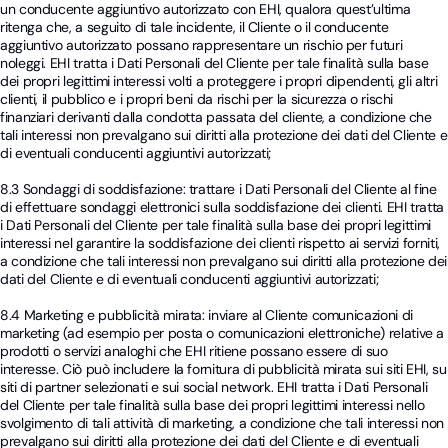
un conducente aggiuntivo autorizzato con EHI, qualora quest’ultima
ritenga che, a seguito di tale incidente, il Cliente o il conducente
aggiuntivo autorizzato possano rappresentare un rischio per futuri
noleggi. EHI tratta i Dati Personali del Cliente per tale finalità sulla base
dei propri legittimi interessi volti a proteggere i propri dipendenti, gli altri
clienti, il pubblico e i propri beni da rischi per la sicurezza o rischi
finanziari derivanti dalla condotta passata del cliente, a condizione che
tali interessi non prevalgano sui diritti alla protezione dei dati del Cliente e
di eventuali conducenti aggiuntivi autorizzati;
8.3 Sondaggi di soddisfazione: trattare i Dati Personali del Cliente al fine
di effettuare sondaggi elettronici sulla soddisfazione dei clienti. EHI tratta
i Dati Personali del Cliente per tale finalità sulla base dei propri legittimi
interessi nel garantire la soddisfazione dei clienti rispetto ai servizi forniti,
a condizione che tali interessi non prevalgano sui diritti alla protezione dei
dati del Cliente e di eventuali conducenti aggiuntivi autorizzati;
8.4 Marketing e pubblicità mirata: inviare al Cliente comunicazioni di
marketing (ad esempio per posta o comunicazioni elettroniche) relative a
prodotti o servizi analoghi che EHI ritiene possano essere di suo
interesse. Ciò può includere la fornitura di pubblicità mirata sui siti EHI, su
siti di partner selezionati e sui social network. EHI tratta i Dati Personali
del Cliente per tale finalità sulla base dei propri legittimi interessi nello
svolgimento di tali attività di marketing, a condizione che tali interessi non
prevalgano sui diritti alla protezione dei dati del Cliente e di eventuali