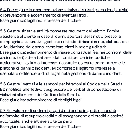
5.4 Raccogliere la documentazione relativa ai sinistri precedenti, attività
di prevenzione e accertamento di eventuali frodi.
Base giuridica: legittimo interesse del Titolare
5.5 Gestire sinistri e attività connesse recupero del veicolo.
Fornire
assistenza al cliente in caso di danni, apertura del sinistro presso la
compagnia assicurativa, gestione richieste di risarcimento, elaborazione
e liquidazione del danno, esercitare diritti in sede giudiziaria.
Base giuridica: adempimento di misure contrattuali (es. nei confronti delle
assicurazioni) atte a trattare i dati forniti per definire pratiche
assicurative. Legittimo Interesse: ricostruire e gestire correttamente le
pratiche di danni o incidenti, ivi compreso il legittimo interesse a
esercitare o difendere diritti legali nella gestione di danni e incidenti.
5.6 Gestire i verbali e le sanzioni per infrazioni al Codice della Strada.
Es: rinotifica all’effettivo trasgressore dei verbali di contestazione di
violazioni alle norme del Codice della Strada.
Base giuridica: adempimento di obblighi legali
5.7 Far valere e difendere i propri diritti anche in giudizio, nonché
nell’ambito di recupero crediti e di assegnazione dei crediti a società
autorizzate, anche attraverso terze parti
Base giuridica: legittimo interesse del Titolare