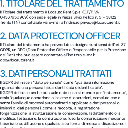
1. TITOLARE DEL TRATTAMENTO
Il Titolare del trattamento è Locauto Rent S.p.a. (C.F./P.IVA
04367650969) con sede legale in Piazza Silvio Pellico n. 5 – 38122
Trento (TN) contattabile via e-mail all’indirizzo
privacy@locautorent.it
2. DATA PROTECTION OFFICER
Il Titolare del trattamento ha provveduto a designare, ai sensi dell’art. 37
GDPR, un DPO (Data Protection Officer o Responsabile per la Protezione
dei Dati) che può essere contattato all’indirizzo e-mail:
dpo@locautorent.it
3. DATI PERSONALI TRATTATI
Il GDPR definisce il “dato personale” come “qualsiasi informazione
riguardante una persona fisica identificata o identificabile”.
Il GDPR definisce anche puntualmente cosa si intende per “trattamento”,
ossia “qualunque operazione o insieme di operazioni, compiute con o
senza l’ausilio di processi automatizzati e applicate a dati personali o
insiemi di dati personali, come la raccolta, la registrazione,
l’organizzazione, la strutturazione, la conservazione, l’adattamento o la
modifica, l’estrazione, la consultazione, l’uso, la comunicazione mediante
trasmissione, diffusione o qualsiasi altra forma di messa a disposizione, il