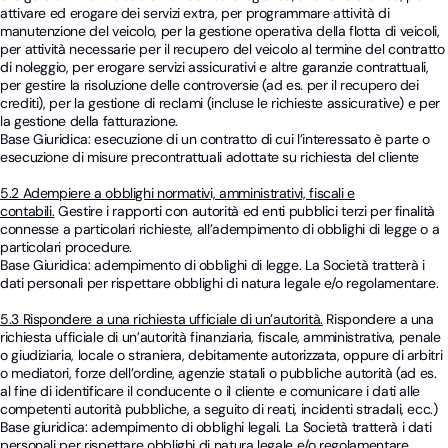
attivare ed erogare dei servizi extra, per programmare attività di
manutenzione del veicolo, per la gestione operativa della flotta di veicoli,
per attività necessarie per il recupero del veicolo al termine del contratto
di noleggio, per erogare servizi assicurativi e altre garanzie contrattuali,
per gestire la risoluzione delle controversie (ad es. per il recupero dei
crediti), per la gestione di reclami (incluse le richieste assicurative) e per
la gestione della fatturazione.
Base Giuridica: esecuzione di un contratto di cui l’interessato è parte o
esecuzione di misure precontrattuali adottate su richiesta del cliente
5.2 Adempiere a obblighi normativi, amministrativi, fiscali e
contabili.
Gestire i rapporti con autorità ed enti pubblici terzi per finalità
connesse a particolari richieste, all’adempimento di obblighi di legge o a
particolari procedure.
Base Giuridica: adempimento di obblighi di legge. La Società tratterà i
dati personali per rispettare obblighi di natura legale e/o regolamentare.
5.3 Rispondere a una richiesta ufficiale di un’autorità.
Rispondere a una
richiesta ufficiale di un’autorità finanziaria, fiscale, amministrativa, penale
o giudiziaria, locale o straniera, debitamente autorizzata, oppure di arbitri
o mediatori, forze dell’ordine, agenzie statali o pubbliche autorità (ad es.
al fine di identificare il conducente o il cliente e comunicare i dati alle
competenti autorità pubbliche, a seguito di reati, incidenti stradali, ecc.)
Base giuridica: adempimento di obblighi legali. La Società tratterà i dati
personali per rispettare obblighi di natura legale e/o regolamentare.