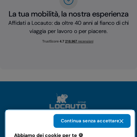
La tua mobilità, la nostra esperienza
Affidati a Locauto: da oltre 40 anni al fianco di chi
viaggia per lavoro o per piacere.
Continua senza accettare
Il gruppo
Abbiamo dei cookie per te 🍪