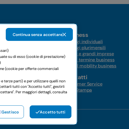
Business
Continua senza accettare
Noleggi individuali
Noleggi plurimensili
ssari)
ungo termine
Medie e grandi imprese
tuate su di esso (cookie di prestazione)
ernazionale
Lungo termine business
)
Global mobility business
ione (cookie per offerte commerciali
Contatti
 auto
e terze parti) e per utilizzare quelli non
ni
Customer Service
rli tutti con "Accetto tutti", gestirli
 furgoni
Area Stampa
ccettare". Per maggiori dettagli, consulta
Gestisco
Accetto tutti
 04367650969