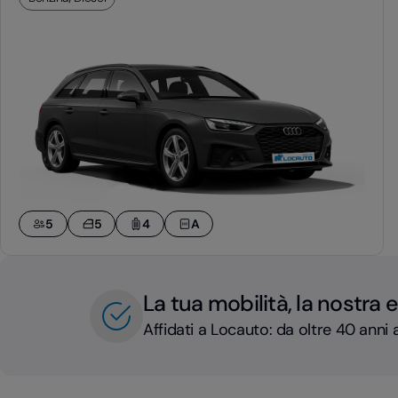
5
5
4
A
La tua mobilità, la nostra 
Affidati a Locauto: da oltre 40 anni a