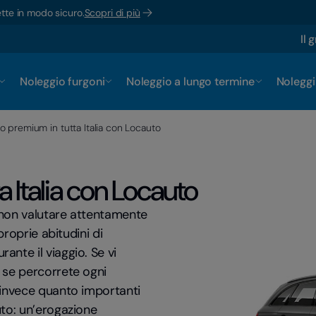
ette in modo sicuro.
Scopri di più
Il 
Noleggio furgoni
Noleggio a lungo termine
Noleggi
o premium in tutta Italia con Locauto
 Italia con Locauto
 non valutare attentamente
proprie abitudini di
nte il viaggio. Se vi
 se percorrete ogni
 invece quanto importanti
uto: un’erogazione