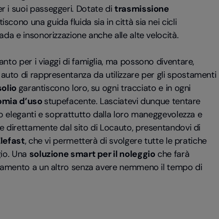
r i suoi passeggeri. Dotate di
trasmissione
scono una guida fluida sia in città sia nei cicli
ada e insonorizzazione anche alle alte velocità.
nto per i viaggi di famiglia, ma possono diventare,
i auto di rappresentanza da utilizzare per gli spostamenti
solio
garantiscono loro, su ogni tracciato e in ogni
omia d’uso
stupefacente. Lasciatevi dunque tentare
to eleganti e soprattutto dalla loro maneggevolezza e
e direttamente dal sito di Locauto, presentandovi di
lefast
, che vi permetterà di svolgere tutte le pratiche
gio. Una
soluzione smart per il noleggio
che farà
untamento a un altro senza avere nemmeno il tempo di