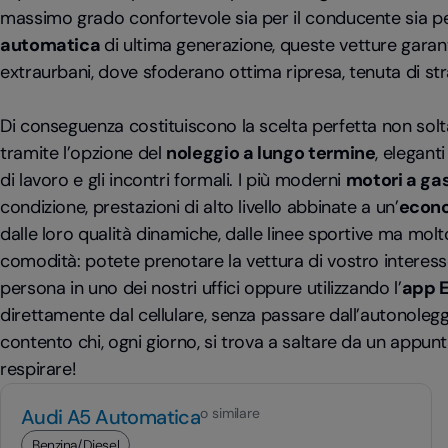
massimo grado confortevole sia per il conducente sia pe
automatica
di ultima generazione, queste vetture garanti
extraurbani, dove sfoderano ottima ripresa, tenuta di str
Di conseguenza costituiscono la scelta perfetta non solta
tramite l’opzione del
noleggio a lungo termine
, elegant
di lavoro e gli incontri formali. I più moderni
motori a ga
condizione, prestazioni di alto livello abbinate a un’
econ
dalle loro qualità dinamiche, dalle linee sportive ma mol
comodità: potete prenotare la vettura di vostro interess
persona in uno dei nostri uffici oppure utilizzando l’
app E
direttamente dal cellulare, senza passare dall’autonoleg
contento chi, ogni giorno, si trova a saltare da un app
respirare!
Audi A5 Automatica
o similare
Benzina/Diesel