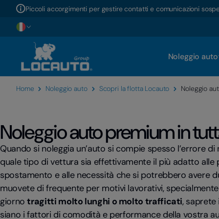
Piccoli accorgimenti per gestire contatti e comunicazioni sosp
Noleggio auto
Home
Noleggio auto
Scopri la flotta Locauto
Noleggio aut
Noleggio auto premium in tutta
Quando si noleggia un’auto si compie spesso l’errore di
quale tipo di vettura sia effettivamente il più adatto alle 
spostamento e alle necessità che si potrebbero avere dura
muovete di frequente per motivi lavorativi, specialmente
giorno
tragitti molto lunghi o molto trafficati
, saprete
siano i fattori di comodità e performance della vostra a