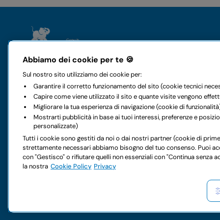
Il gruppo
Noleggi
Abbiamo dei cookie per te 🍪
Chi siamo
Auto
Sul nostro sito utilizziamo dei cookie per:
Storia e valori
Furgoni
Garantire il corretto funzionamento del sito (cookie tecnici nece
Mobilità a 360 gradi
Noleggio a l
Capire come viene utilizzato il sito e quante visite vengono effet
Sostenibilità
Noleggio int
Migliorare la tua esperienza di navigazione (cookie di funzionalità
Codice etico
I nostri uffici
Mostrarti pubblicità in base ai tuoi interessi, preferenze e posiz
Accessibilità digitale
Offerte auto
personalizzate)
FAQ Noleggio
Servizi extra
Tutti i cookie sono gestiti da noi o dai nostri partner (cookie di prime 
Partnership
Offerte furgo
strettamente necessari abbiamo bisogno del tuo consenso. Puoi accetta
Lavora con noi
Servizi extra
con "Gestisco" o rifiutare quelli non essenziali con "Continua senza a
Hai dei dubbi sul tuo prossimo noleggio?
la nostra
Cookie Policy
Privacy
Copyright © 2026 LocautoRent S.p.A. Tutti i diritti riservati P. IVA