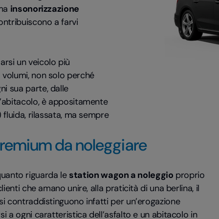
ima
insonorizzazione
ontribuiscono a farvi
rsi un veicolo più
3 volumi, non solo perché
i sua parte, dalle
ll’abitacolo, è appositamente
) fluida, rilassata, ma sempre
 premium da noleggiare
uanto riguarda le
station wagon a noleggio
proprio
ienti che amano unire, alla praticità di una berlina, il
 si contraddistinguono infatti per un’erogazione
i a ogni caratteristica dell’asfalto e un abitacolo in