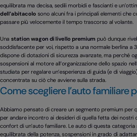
equilibrata ma decisa, sedili morbidi e fascianti e un’ott
dell’abitacolo
sono alcuni fra i principali elementi che c
passare più velocemente il tempo trascorso al volante.
Una
station wagon di livello premium
può dunque rivela
soddisfacente per voi, rispetto a una normale berlina a 
dispone di dotazioni di sicurezza avanzate, ma perché ogn
sospensioni al motore all’organizzazione dello spazio ne
studiata per regalare un’esperienza di guida (e di viaggio
concentrata su ciò che avviene sulla strada.
Come scegliere l’auto familiare
Abbiamo pensato di creare un segmento premium per q
per andare incontro ai desideri di quella fetta dei nostri cl
confort di un’auto familiare. Le auto di questa categoria
equilibrata della potenza, sospensioni in grado di adattars