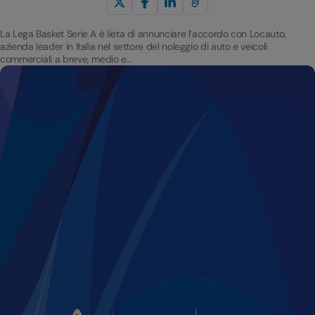
La Lega Basket Serie A è lieta di annunciare l’accordo con Locauto,
azienda leader in Italia nel settore del noleggio di auto e veicoli
commerciali a breve, medio e…