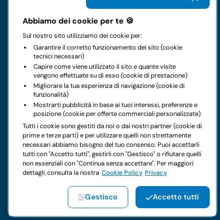
Abbiamo dei cookie per te 🍪
Il gruppo
Sul nostro sito utilizziamo dei cookie per:
Garantire il corretto funzionamento del sito (cookie
Noleggi
tecnici necessari)
Capire come viene utilizzato il sito e quante visite
vengono effettuate su di esso (cookie di prestazione)
Business
Migliorare la tua esperienza di navigazione (cookie di
funzionalità)
Contatti
Mostrarti pubblicità in base ai tuoi interessi, preferenze e
posizione (cookie per offerte commerciali personalizzate)
Tutti i cookie sono gestiti da noi o dai nostri partner (cookie di
Note legali
prime e terze parti) e per utilizzare quelli non strettamente
necessari abbiamo bisogno del tuo consenso. Puoi accettarli
Hai dei dubbi sul tuo prossimo noleggio?
tutti con "Accetto tutti", gestirli con "Gestisco" o rifiutare quelli
non essenziali con "Continua senza accettare". Per maggiori
dettagli, consulta la nostra
Cookie Policy
Privacy
Gestisco
Accetto tutti
Copyright © 2026 LocautoRent S.p.A. Tutti i diritti riservati P.
IVA 04367650969