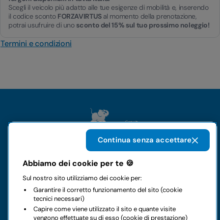
Scegli il veicolo più adatto alle tue esigenze di mobilità e, inserendo
il codice sconto
FORZAVIRTUS
al momento della prenotazione,
potrai usufruire di uno
sconto del 15% sul tuo prossimo noleggio!
Termini e condizioni
Continua senza accettare
Abbiamo dei cookie per te 🍪
Il gruppo
Sul nostro sito utilizziamo dei cookie per:
Garantire il corretto funzionamento del sito (cookie
Noleggi
tecnici necessari)
Capire come viene utilizzato il sito e quante visite
vengono effettuate su di esso (cookie di prestazione)