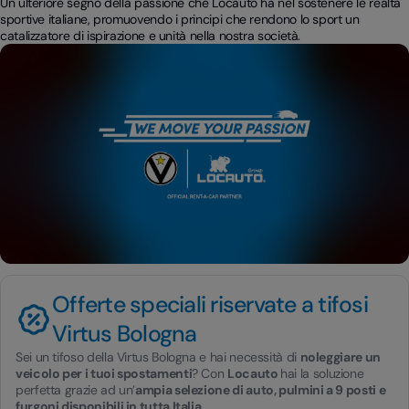
Un ulteriore segno della passione che Locauto ha nel sostenere le realtà
sportive italiane, promuovendo i principi che rendono lo sport un
catalizzatore di ispirazione e unità nella nostra società.
Offerte speciali riservate a tifosi
Virtus Bologna
Sei un tifoso della Virtus Bologna e hai necessità di
noleggiare un
veicolo per i tuoi spostamenti
? Con
Locauto
hai la soluzione
perfetta grazie ad un’
ampia selezione di auto, pulmini a 9 posti e
furgoni disponibili in tutta Italia.