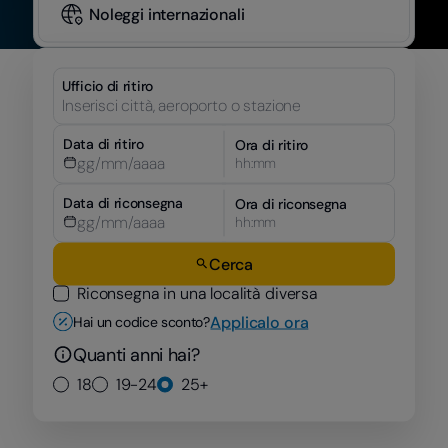
Noleggi internazionali
Ufficio di ritiro
Data di ritiro
Ora di ritiro
hh:mm
Data di riconsegna
Ora di riconsegna
hh:mm
Cerca
Riconsegna in una località diversa
Applicalo ora
Hai un codice sconto?
Quanti anni hai?
18
19-24
25+