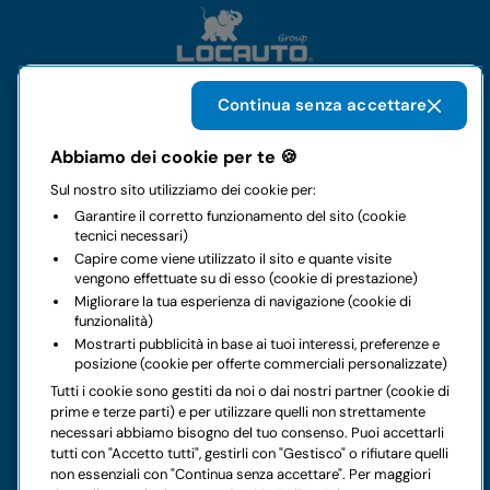
Continua senza accettare
Il gruppo
Abbiamo dei cookie per te 🍪
Sul nostro sito utilizziamo dei cookie per:
Noleggi
Garantire il corretto funzionamento del sito (cookie
tecnici necessari)
Business
Capire come viene utilizzato il sito e quante visite
vengono effettuate su di esso (cookie di prestazione)
Migliorare la tua esperienza di navigazione (cookie di
Contatti
funzionalità)
Mostrarti pubblicità in base ai tuoi interessi, preferenze e
posizione (cookie per offerte commerciali personalizzate)
Note legali
Tutti i cookie sono gestiti da noi o dai nostri partner (cookie di
prime e terze parti) e per utilizzare quelli non strettamente
Hai dei dubbi sul tuo prossimo noleggio?
necessari abbiamo bisogno del tuo consenso. Puoi accettarli
tutti con "Accetto tutti", gestirli con "Gestisco" o rifiutare quelli
non essenziali con "Continua senza accettare". Per maggiori