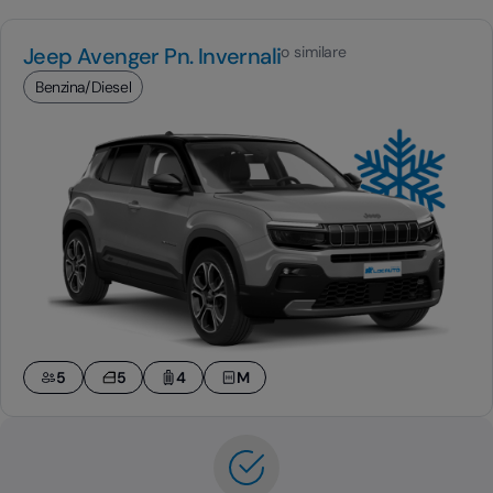
Jeep Avenger Pn. Invernali
o similare
Benzina/Diesel
5
5
4
M