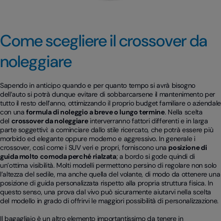
Come scegliere il crossover da
noleggiare
Sapendo in anticipo quando e per quanto tempo si avrà bisogno
dell’auto si potrà dunque evitare di sobbarcarsene il mantenimento per
tutto il resto dell’anno, ottimizzando il proprio budget familiare o aziendale
con una
formula di noleggio a breve o lungo termine
. Nella scelta
del
crossover da noleggiare
interverranno fattori differenti e in larga
parte soggettivi: a cominciare dallo stile ricercato, che potrà essere più
morbido ed elegante oppure moderno e aggressivo. In generale i
crossover, così come i SUV veri e propri, forniscono una
posizione di
guida molto comoda perché rialzata
; a bordo si gode quindi di
un’ottima visibilità. Molti modelli permettono persino di regolare non solo
l’altezza del sedile, ma anche quella del volante, di modo da ottenere una
posizione di guida personalizzata rispetto alla propria struttura fisica. In
questo senso, una prova dal vivo può sicuramente aiutarvi nella scelta
del modello in grado di offrirvi le maggiori possibilità di personalizzazione.
Il bagagliaio è un altro elemento importantissimo da tenere in