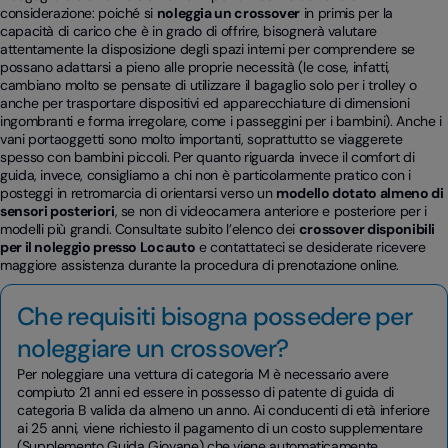
considerazione: poiché si
noleggia un crossover
in primis per la
capacità di carico che è in grado di offrire, bisognerà valutare
attentamente la disposizione degli spazi interni per comprendere se
possano adattarsi a pieno alle proprie necessità (le cose, infatti,
cambiano molto se pensate di utilizzare il bagaglio solo per i trolley o
anche per trasportare dispositivi ed apparecchiature di dimensioni
ingombranti e forma irregolare, come i passeggini per i bambini). Anche i
vani portaoggetti sono molto importanti, soprattutto se viaggerete
spesso con bambini piccoli. Per quanto riguarda invece il comfort di
guida, invece, consigliamo a chi non è particolarmente pratico con i
posteggi in retromarcia di orientarsi verso un
modello dotato almeno di
sensori posteriori
, se non di videocamera anteriore e posteriore per i
modelli più grandi. Consultate subito l’elenco dei
crossover disponibili
per il noleggio presso Locauto
e contattateci se desiderate ricevere
maggiore assistenza durante la procedura di prenotazione online.
Che requisiti bisogna possedere per
noleggiare un crossover?
Per noleggiare una vettura di categoria M è necessario avere
compiuto 21 anni ed essere in possesso di patente di guida di
categoria B valida da almeno un anno. Ai conducenti di età inferiore
ai 25 anni, viene richiesto il pagamento di un costo supplementare
(Supplemento Guida Giovane) che viene automaticamente