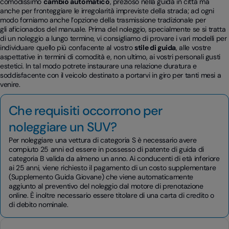
comodissimo
cambio automatico
, prezioso nella guida in città ma
anche per fronteggiare le irregolarità impreviste della strada; ad ogni
modo forniamo anche l’opzione della trasmissione tradizionale per
gli
aficionados
del manuale. Prima del noleggio, specialmente se si tratta
di un noleggio a lungo termine, vi consigliamo di provare i vari modelli per
individuare quello più confacente al vostro
stile di guida
, alle vostre
aspettative in termini di comodità e, non ultimo, ai vostri personali gusti
estetici. In tal modo potrete instaurare una relazione duratura e
soddisfacente con il veicolo destinato a portarvi in giro per tanti mesi a
venire.
Che requisiti occorrono per
noleggiare un SUV?
Per noleggiare una vettura di categoria S è necessario avere
compiuto 25 anni ed essere in possesso di patente di guida di
categoria B valida da almeno un anno. Ai conducenti di età inferiore
ai 25 anni, viene richiesto il pagamento di un costo supplementare
(Supplemento Guida Giovane) che viene automaticamente
aggiunto al preventivo del noleggio dal motore di prenotazione
online. È inoltre necessario essere titolare di una carta di credito o
di debito nominale.