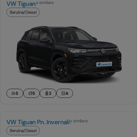
VW Tiguan
o similare
Benzina/Diesel
5
5
2
A
VW Tiguan Pn. Invernali
o similare
Benzina/Diesel