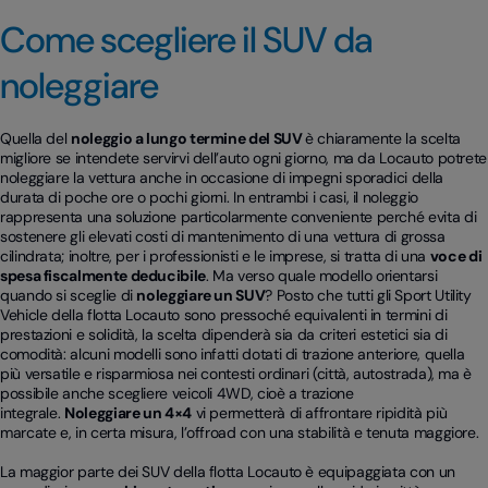
Come scegliere il SUV da
noleggiare
Quella del
noleggio a lungo termine del SUV
è chiaramente la scelta
migliore se intendete servirvi dell’auto ogni giorno, ma da Locauto potrete
noleggiare la vettura anche in occasione di impegni sporadici della
durata di poche ore o pochi giorni. In entrambi i casi, il noleggio
rappresenta una soluzione particolarmente conveniente perché evita di
sostenere gli elevati costi di mantenimento di una vettura di grossa
cilindrata; inoltre, per i professionisti e le imprese, si tratta di una
voce di
spesa fiscalmente deducibile
. Ma verso quale modello orientarsi
quando si sceglie di
noleggiare un SUV
? Posto che tutti gli Sport Utility
Vehicle della flotta Locauto sono pressoché equivalenti in termini di
prestazioni e solidità, la scelta dipenderà sia da criteri estetici sia di
comodità: alcuni modelli sono infatti dotati di trazione anteriore, quella
più versatile e risparmiosa nei contesti ordinari (città, autostrada), ma è
possibile anche scegliere veicoli 4WD, cioè a trazione
integrale.
Noleggiare un 4×4
vi permetterà di affrontare ripidità più
marcate e, in certa misura, l’offroad con una stabilità e tenuta maggiore.
La maggior parte dei SUV della flotta Locauto è equipaggiata con un