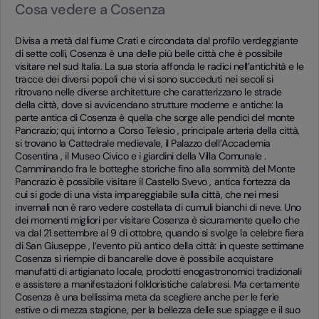
Cosa vedere a Cosenza
Divisa a metà dal fiume Crati e circondata dal profilo verdeggiante
di sette colli, Cosenza è una delle più belle città che è possibile
visitare nel sud Italia. La sua storia affonda le radici nell’antichità e le
tracce dei diversi popoli che vi si sono succeduti nei secoli si
ritrovano nelle diverse architetture che caratterizzano le strade
della città, dove si avvicendano strutture moderne e antiche: la
parte antica di Cosenza è quella che sorge alle pendici del monte
Pancrazio; qui, intorno a Corso Telesio , principale arteria della città,
si trovano la Cattedrale medievale, il Palazzo dell’Accademia
Cosentina , il Museo Civico e i giardini della Villa Comunale .
Camminando fra le botteghe storiche fino alla sommità del Monte
Pancrazio è possibile visitare il Castello Svevo , antica fortezza da
cui si gode di una vista impareggiabile sulla città, che nei mesi
invernali non è raro vedere costellata di cumuli bianchi di neve. Uno
dei momenti migliori per visitare Cosenza è sicuramente quello che
va dal 21 settembre al 9 di ottobre, quando si svolge la celebre fiera
di San Giuseppe , l’evento più antico della città: in queste settimane
Cosenza si riempie di bancarelle dove è possibile acquistare
manufatti di artigianato locale, prodotti enogastronomici tradizionali
e assistere a manifestazioni folkloristiche calabresi. Ma certamente
Cosenza è una bellissima meta da scegliere anche per le ferie
estive o di mezza stagione, per la bellezza delle sue spiagge e il suo