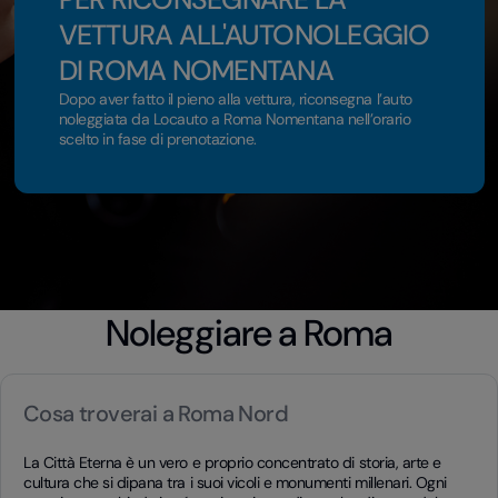
VETTURA ALL'AUTONOLEGGIO
DI ROMA NOMENTANA
Dopo aver fatto il pieno alla vettura, riconsegna l’auto
noleggiata da Locauto a Roma Nomentana nell’orario
scelto in fase di prenotazione.
Noleggiare a Roma
Cosa troverai a Roma Nord
La Città Eterna è un vero e proprio concentrato di storia, arte e
cultura che si dipana tra i suoi vicoli e monumenti millenari. Ogni