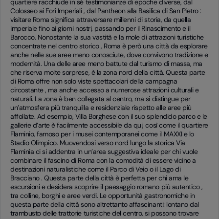
quartiere racchiude in sé testimonianze di epoche diverse, dal
Colosseo ai Fori Imperiali , dal Pantheon alla Basilica di San Pietro :
visitare Roma significa attraversare millenni di storia, da quella
imperiale fino ai giorni nostri, passando per il Rinascimento e il
Barocco. Nonostante la sua vastità e la mole di attrazioni turistiche
concentrate nel centro storico , Roma è però una città da esplorare
anche nelle sue aree meno conosciute, dove convivono tradizione e
modernità. Una delle aree meno battute dal turismo di massa, ma
che riserva molte sorprese, è la zona nord della città. Questa parte
di Roma offre non solo viste spettacolari della campagna
circostante , ma anche accesso a numerose attrazioni culturali e
naturali. La zona è ben collegata al centro, ma si distingue per
un’atmosfera più tranquilla e residenziale rispetto alle aree più
affollate. Ad esempio, Villa Borghese con il suo splendido parco e le
gallerie d’arte è facilmente accessibile da qui, così come il quartiere
Flaminio, famoso per i musei contemporanei come il MAXXI e lo
Stadio Olimpico. Muovendosi verso nord lungo la storica Via
Flaminia ci si addentra in un’area suggestiva ideale per chi vuole
combinare il fascino di Roma con la comodità di essere vicino a
destinazioni naturalistiche come il Parco di Veio o il Lago di
Bracciano . Questa parte della città è perfetta per chi ama le
escursioni e desidera scoprire il paesaggio romano più autentico ,
tra colline, borghi e aree verdi. Le opportunità gastronomiche in
questa parte della città sono altrettanto affascinanti: lontano dal
trambusto delle trattorie turistiche del centro, si possono trovare