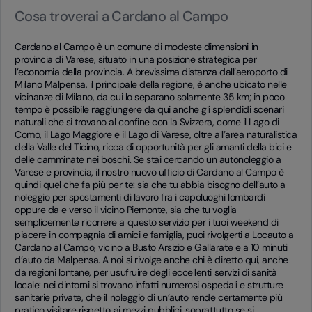
Cosa troverai a Cardano al Campo
Cardano al Campo è un comune di modeste dimensioni in
provincia di Varese, situato in una posizione strategica per
l’economia della provincia. A brevissima distanza dall’aeroporto di
Milano Malpensa, il principale della regione, è anche ubicato nelle
vicinanze di Milano, da cui lo separano solamente 35 km; in poco
tempo è possibile raggiungere da qui anche gli splendidi scenari
naturali che si trovano al confine con la Svizzera, come il Lago di
Como, il Lago Maggiore e il Lago di Varese, oltre all’area naturalistica
della Valle del Ticino, ricca di opportunità per gli amanti della bici e
delle camminate nei boschi. Se stai cercando un autonoleggio a
Varese e provincia, il nostro nuovo ufficio di Cardano al Campo è
quindi quel che fa più per te: sia che tu abbia bisogno dell’auto a
noleggio per spostamenti di lavoro fra i capoluoghi lombardi
oppure da e verso il vicino Piemonte, sia che tu voglia
semplicemente ricorrere a questo servizio per i tuoi weekend di
piacere in compagnia di amici e famiglia, puoi rivolgerti a Locauto a
Cardano al Campo, vicino a Busto Arsizio e Gallarate e a 10 minuti
d’auto da Malpensa. A noi si rivolge anche chi è diretto qui, anche
da regioni lontane, per usufruire degli eccellenti servizi di sanità
locale: nei dintorni si trovano infatti numerosi ospedali e strutture
sanitarie private, che il noleggio di un’auto rende certamente più
pratico visitare rispetto ai mezzi pubblici, soprattutto se si