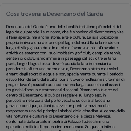
Cosa troverai a Desenzano del Garda
Desenzano del Garda è una delle località turistiche più celebri del
lago da cui prende il suo nome, che è sinonimo di divertimento, vita
all’aria aperta, ma anche storia, arte e cultura. La sua ubicazione
proprio in riva a uno dei principali laghi del nord Italia la rende un
luogo di villeggiatura dal clima mite e favorevole alle più svariate
attività da esterno: con i suoi moltissimi golf club, campi da tennis,
sentieri di cicloturismo immersi in paesaggi idilliaci, oltre ai tanti
punti, lungo il lago stesso, dove è possibile fare immersioni o
prendere in affitto una barca a vela, Desenzano attira moltissimi
amanti degli sport di acqua e non, specialmente durante il periodo
estivo. Non distanti dalla città, poi, si trovano moltissimi siti termali di
pregio dove è possibile concedersi una lunga coccola e rilassarsi
fra giochi d’acqua e trattamenti rilassanti. Rimanendo invece nel
centro di Desenzano, si può passeggiare sul lungolago, in
particolare nella zona del porto vecchio su cui si affacciano
graziose boutique, antichi palazzi e un ponte veneziano che
rappresenta uno dei principali simboli della cittadina. Al centro della
vita notturna e culturale di Desenzano c’è la piazza Malvezzi,
contornata dalle arcate in pietra di Palazzo Todeschini, uno
splendido edificio di epoca cinquecentesca. Su questo intimo