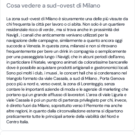
Cosa vedere a sud-ovest di Milano
La zona sud-ovest di Milano è sicuramente una delle più vissute da
chi frequenta la città per lavoro o ci abita. Non solo è un quartiere
residenziale ricco di verde , ma si trova anche in prossimità dei
Navigli , i canali che anticamente venivano utilizzati per la
navigazione delle campagne, similarmente a quanto ancora oggi
succede a Venezia. In questa zona, milanesi e non si ritrovano
frequentemente per bere un drink in compagnia o semplicemente
per una passeggiata lungo i Navigli, che in alcuni periodi dell’anno,
in particolare il Natale, vengono animati da coloratissime bancarelle
dove è possibile acquistare prodotti artigianali e gastronomici locali.
Sono poi molti i club, i musei , le concert hall che si condensano nel
triangolo formato da viale Cassala, a sud di Milano , Porta Genova
poco più a nord e, verso ovest, la zona di Lorenteggio, senza
contare le importanti aziende di moda e le agenzie di marketing che
portano qui un grande afflusso di lavoratori. L’area di viale Liguria e
viale Cassala è poi un punto di partenza privilegiato per chi, invece,
è diretto fuori da Milano, soprattutto verso il Piemonte ma anche
altre regioni, in quanto dalla circonvallazione esterna si dipartono
praticamente tutte le principali arterie della viabilità del Nord e
Centro Italia.