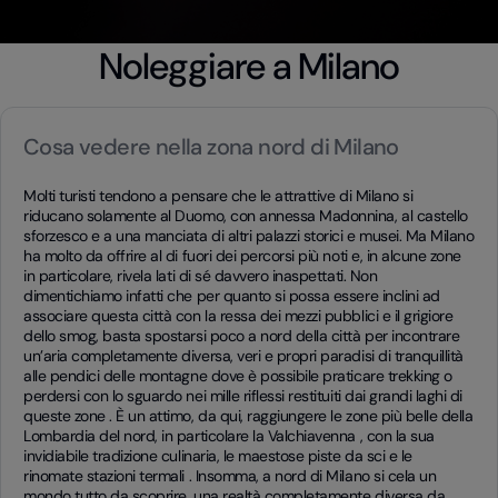
Noleggiare a Milano
Cosa vedere nella zona nord di Milano
Molti turisti tendono a pensare che le attrattive di Milano si
riducano solamente al Duomo, con annessa Madonnina, al castello
sforzesco e a una manciata di altri palazzi storici e musei. Ma Milano
ha molto da offrire al di fuori dei percorsi più noti e, in alcune zone
in particolare, rivela lati di sé davvero inaspettati. Non
dimentichiamo infatti che per quanto si possa essere inclini ad
associare questa città con la ressa dei mezzi pubblici e il grigiore
dello smog, basta spostarsi poco a nord della città per incontrare
un’aria completamente diversa, veri e propri paradisi di tranquillità
alle pendici delle montagne dove è possibile praticare trekking o
perdersi con lo sguardo nei mille riflessi restituiti dai grandi laghi di
queste zone . È un attimo, da qui, raggiungere le zone più belle della
Lombardia del nord, in particolare la Valchiavenna , con la sua
invidiabile tradizione culinaria, le maestose piste da sci e le
rinomate stazioni termali . Insomma, a nord di Milano si cela un
mondo tutto da scoprire, una realtà completamente diversa da