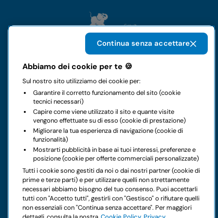
Continua senza accettare
Abbiamo dei cookie per te 🍪
Il gruppo
Sul nostro sito utilizziamo dei cookie per:
Garantire il corretto funzionamento del sito (cookie
Noleggi
tecnici necessari)
Capire come viene utilizzato il sito e quante visite
vengono effettuate su di esso (cookie di prestazione)
Business
Migliorare la tua esperienza di navigazione (cookie di
funzionalità)
Contatti
Mostrarti pubblicità in base ai tuoi interessi, preferenze e
posizione (cookie per offerte commerciali personalizzate)
Tutti i cookie sono gestiti da noi o dai nostri partner (cookie di
Note legali
prime e terze parti) e per utilizzare quelli non strettamente
necessari abbiamo bisogno del tuo consenso. Puoi accettarli
Hai dei dubbi sul tuo prossimo noleggio?
tutti con "Accetto tutti", gestirli con "Gestisco" o rifiutare quelli
non essenziali con "Continua senza accettare". Per maggiori
dettagli, consulta la nostra
Cookie Policy
Privacy