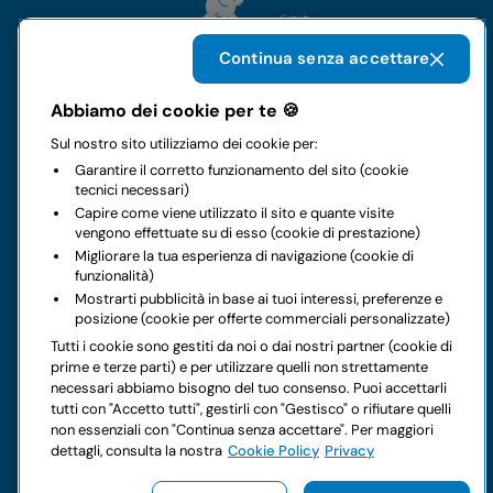
Continua senza accettare
Abbiamo dei cookie per te 🍪
Il gruppo
Sul nostro sito utilizziamo dei cookie per:
Garantire il corretto funzionamento del sito (cookie
Noleggi
tecnici necessari)
Capire come viene utilizzato il sito e quante visite
vengono effettuate su di esso (cookie di prestazione)
Business
Migliorare la tua esperienza di navigazione (cookie di
funzionalità)
Contatti
Mostrarti pubblicità in base ai tuoi interessi, preferenze e
posizione (cookie per offerte commerciali personalizzate)
Tutti i cookie sono gestiti da noi o dai nostri partner (cookie di
Note legali
prime e terze parti) e per utilizzare quelli non strettamente
necessari abbiamo bisogno del tuo consenso. Puoi accettarli
Hai dei dubbi sul tuo prossimo noleggio?
tutti con "Accetto tutti", gestirli con "Gestisco" o rifiutare quelli
non essenziali con "Continua senza accettare". Per maggiori
dettagli, consulta la nostra
Cookie Policy
Privacy