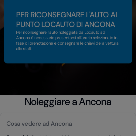
PER RICONSEGNARE L'AUTO AL
PUNTO LOCAUTO DI ANCONA
Per riconsegnare l’auto noleggiata da Locauto ad
Ancona è necessario presentarsi all’orario selezionato in
fase di prenotazione e consegnare le chiavi della vettura
allo staff.
Noleggiare a Ancona
Cosa vedere ad Ancona