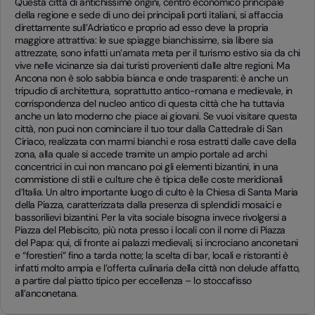
Questa città di antichissime origini, centro economico principale
della regione e sede di uno dei principali porti italiani, si affaccia
direttamente sull’Adriatico e proprio ad esso deve la propria
maggiore attrattiva: le sue spiagge bianchissime, sia libere sia
attrezzate, sono infatti un’amata meta per il turismo estivo sia da chi
vive nelle vicinanze sia dai turisti provenienti dalle altre regioni. Ma
Ancona non è solo sabbia bianca e onde trasparenti: è anche un
tripudio di architettura, soprattutto antico-romana e medievale, in
corrispondenza del nucleo antico di questa città che ha tuttavia
anche un lato moderno che piace ai giovani. Se vuoi visitare questa
città, non puoi non cominciare il tuo tour dalla Cattedrale di San
Ciriaco, realizzata con marmi bianchi e rosa estratti dalle cave della
zona, alla quale si accede tramite un ampio portale ad archi
concentrici in cui non mancano poi gli elementi bizantini, in una
commistione di stili e culture che è tipica delle coste meridionali
d’Italia. Un altro importante luogo di culto è la Chiesa di Santa Maria
della Piazza, caratterizzata dalla presenza di splendidi mosaici e
bassorilievi bizantini. Per la vita sociale bisogna invece rivolgersi a
Piazza del Plebiscito, più nota presso i locali con il nome di Piazza
del Papa: qui, di fronte ai palazzi medievali, si incrociano anconetani
e “forestieri” fino a tarda notte; la scelta di bar, locali e ristoranti è
infatti molto ampia e l’offerta culinaria della città non delude affatto,
a partire dal piatto tipico per eccellenza – lo stoccafisso
all’anconetana.