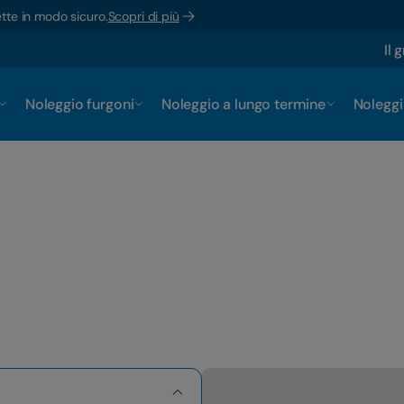
ette in modo sicuro.
Scopri di più
Il 
Noleggio furgoni
Noleggio a lungo termine
Noleggi