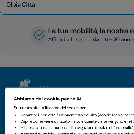
Olbia Città
La tua mobilità, la nostra 
Affidati a Locauto: da oltre 40 anni a
Il gruppo
Noleggi
Abbiamo dei cookie per te 🍪
Chi siamo
Auto
Sul nostro sito utilizziamo dei cookie per:
Storia e valori
Furgoni
Garantire il corretto funzionamento del sito (cookie tecnici nece
Mobilità a 360 gradi
Noleggio a l
Capire come viene utilizzato il sito e quante visite vengono effet
Sostenibilità
Noleggio int
Migliorare la tua esperienza di navigazione (cookie di funzionalità
Codice etico
I nostri uffici
Mostrarti pubblicità in base ai tuoi interessi, preferenze e posiz