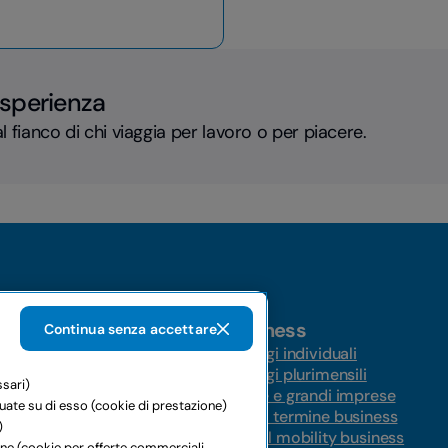
esperienza
l fianco di chi viaggia per lavoro o per piacere.
Business
Continua senza accettare
Noleggi individuali
Noleggi plurimensili
ssari)
ungo termine
Medie e grandi imprese
tuate su di esso (cookie di prestazione)
ernazionale
Lungo termine business
)
Global mobility business
ione (cookie per offerte commerciali