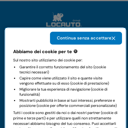
Continua senza accettare
Il gruppo
Abbiamo dei cookie per te 🍪
Sul nostro sito utilizziamo dei cookie per:
Noleggi
Garantire il corretto funzionamento del sito (cookie
tecnici necessari)
Business
Capire come viene utilizzato il sito e quante visite
vengono effettuate su di esso (cookie di prestazione)
Migliorare la tua esperienza di navigazione (cookie di
Contatti
funzionalità)
Mostrarti pubblicità in base ai tuoi interessi, preferenze e
posizione (cookie per offerte commerciali personalizzate)
Note legali
Tutti i cookie sono gestiti da noi o dai nostri partner (cookie di
prime e terze parti) e per utilizzare quelli non strettamente
Hai dei dubbi sul tuo prossimo noleggio?
necessari abbiamo bisogno del tuo consenso. Puoi accettarli