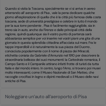
Quando si visita la Toscana, specialmente se vi si arriva in aereo
atterrando all’ aeroporto di Pisa , vale la pena dedicare qualche
giorno all’esplorazione di quella che è la città più famosa della costa
toscana, sede di università prestigiose e celebre in tutto il mondo
per la sua torre pendente . Pisa è facilmente raggiungibile, sia in
treno sia in auto, anche da Firenze e dalle principali città della
regione, quindi qualunque sia il vostro punto di partenza sarà
abbastanza semplice per voi inserire nei vostri piani una gita di una
giornata in questa splendida cittadina affacciata sul mare. Fra le
tappe imperdibili vi è naturalmente la sua piazza del Duomo ,
conosciuta popolarmente con il nome di piazza dei Miracoli,
etichetta coniata da Gabriele d’Annunzio nel 1910 per descrivere la
straordinaria bellezza dei suoi monumenti: la Cattedrale romanica, il
Campo Santo e il Campanile attirano infatti frotte di turisti da tutta
Italia e dal mondo intero. In centro, lungo l’Arno, si trovano poi musei
molto interessanti, come il Museo Nazionale di San Matteo, che
raccoglie crocifissi in legno e dipinti medievali o il Museo delle navi
antiche di Pisa.
Noleggiare un’auto all’aeroporto di Pisa