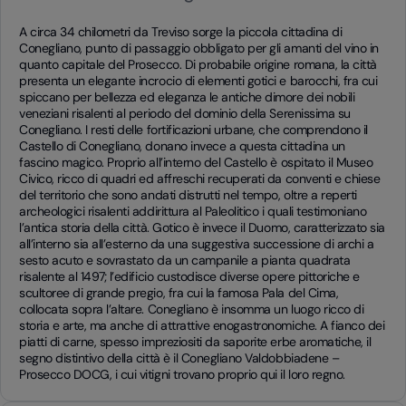
A circa 34 chilometri da Treviso sorge la piccola cittadina di
Conegliano, punto di passaggio obbligato per gli amanti del vino in
quanto capitale del Prosecco. Di probabile origine romana, la città
presenta un elegante incrocio di elementi gotici e barocchi, fra cui
spiccano per bellezza ed eleganza le antiche dimore dei nobili
veneziani risalenti al periodo del dominio della Serenissima su
Conegliano. I resti delle fortificazioni urbane, che comprendono il
Castello di Conegliano, donano invece a questa cittadina un
fascino magico. Proprio all’interno del Castello è ospitato il Museo
Civico, ricco di quadri ed affreschi recuperati da conventi e chiese
del territorio che sono andati distrutti nel tempo, oltre a reperti
archeologici risalenti addirittura al Paleolitico i quali testimoniano
l’antica storia della città. Gotico è invece il Duomo, caratterizzato sia
all’interno sia all’esterno da una suggestiva successione di archi a
sesto acuto e sovrastato da un campanile a pianta quadrata
risalente al 1497; l’edificio custodisce diverse opere pittoriche e
scultoree di grande pregio, fra cui la famosa Pala del Cima,
collocata sopra l’altare. Conegliano è insomma un luogo ricco di
storia e arte, ma anche di attrattive enogastronomiche. A fianco dei
piatti di carne, spesso impreziositi da saporite erbe aromatiche, il
segno distintivo della città è il Conegliano Valdobbiadene –
Prosecco DOCG, i cui vitigni trovano proprio qui il loro regno.