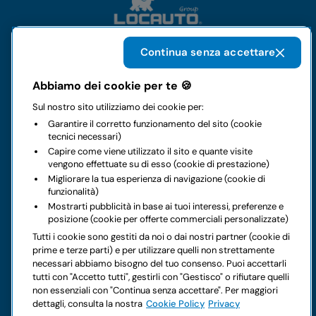
Continua senza accettare
Il gruppo
Abbiamo dei cookie per te 🍪
Sul nostro sito utilizziamo dei cookie per:
Noleggi
Garantire il corretto funzionamento del sito (cookie
tecnici necessari)
Business
Capire come viene utilizzato il sito e quante visite
vengono effettuate su di esso (cookie di prestazione)
Migliorare la tua esperienza di navigazione (cookie di
Contatti
funzionalità)
Mostrarti pubblicità in base ai tuoi interessi, preferenze e
posizione (cookie per offerte commerciali personalizzate)
Note legali
Tutti i cookie sono gestiti da noi o dai nostri partner (cookie di
prime e terze parti) e per utilizzare quelli non strettamente
Hai dei dubbi sul tuo prossimo noleggio?
necessari abbiamo bisogno del tuo consenso. Puoi accettarli
tutti con "Accetto tutti", gestirli con "Gestisco" o rifiutare quelli
non essenziali con "Continua senza accettare". Per maggiori
dettagli, consulta la nostra
Cookie Policy
Privacy