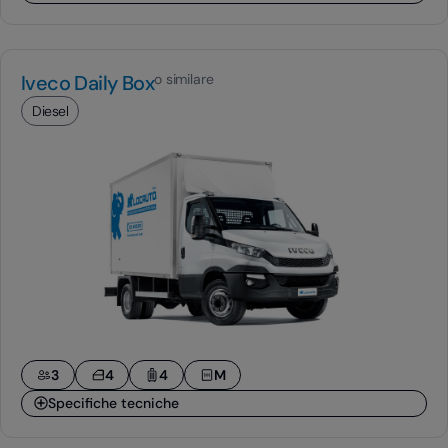
Iveco Daily Box
o similare
Diesel
3
4
4
M
Specifiche tecniche