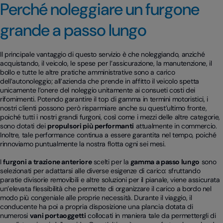
Perché noleggiare un furgone
grande a passo lungo
Il principale vantaggio di questo servizio è che noleggiando, anziché
acquistando, il veicolo, le spese per l’assicurazione, la manutenzione, il
bollo e tutte le altre pratiche amministrative sono a carico
dell’autonoleggio; all’azienda che prende in affitto il veicolo spetta
unicamente l’onere del noleggio unitamente ai consueti costi dei
rifornimenti. Potendo garantire il top di gamma in termini motoristici, i
nostri clienti possono però risparmiare anche su quest’ultimo fronte,
poiché tutti i nostri grandi furgoni, così come i mezzi delle altre categorie,
sono dotati dei
propulsori più performanti
attualmente in commercio.
Inoltre, tale performance continua a essere garantita nel tempo, poiché
rinnoviamo puntualmente la nostra flotta ogni sei mesi.
I
furgoni a trazione anteriore
scelti per la
gamma a passo lungo
sono
selezionati per adattarsi alle diverse esigenze di carico: sfruttando
paratie divisorie removibili e altre soluzioni per il pianale, viene assicurata
un’elevata flessibilità che permette di organizzare il carico a bordo nel
modo più congeniale alle proprie necessità. Durante il viaggio, il
conducente ha poi a propria disposizione una plancia dotata di
numerosi
vani portaoggetti
collocati in maniera tale da permettergli di