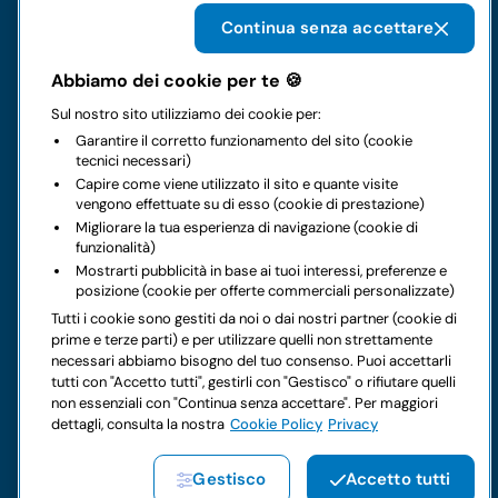
Continua senza accettare
Il gruppo
Abbiamo dei cookie per te 🍪
Sul nostro sito utilizziamo dei cookie per:
Noleggi
Garantire il corretto funzionamento del sito (cookie
tecnici necessari)
Business
Capire come viene utilizzato il sito e quante visite
vengono effettuate su di esso (cookie di prestazione)
Migliorare la tua esperienza di navigazione (cookie di
Contatti
funzionalità)
Mostrarti pubblicità in base ai tuoi interessi, preferenze e
posizione (cookie per offerte commerciali personalizzate)
Note legali
Tutti i cookie sono gestiti da noi o dai nostri partner (cookie di
prime e terze parti) e per utilizzare quelli non strettamente
Hai dei dubbi sul tuo prossimo noleggio?
necessari abbiamo bisogno del tuo consenso. Puoi accettarli
tutti con "Accetto tutti", gestirli con "Gestisco" o rifiutare quelli
non essenziali con "Continua senza accettare". Per maggiori
dettagli, consulta la nostra
Cookie Policy
Privacy
Copyright © 2026 LocautoRent S.p.A. Tutti i diritti riservati P.
Gestisco
Accetto tutti
IVA 04367650969