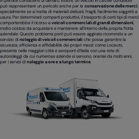
in perdite consistenti di denaro. Inoltre, un veicolo in cattive condizioni
può rappresentare un pericolo anche per la
conservazione delle merci
,
specialmente se si tratta di materiali delicati, fragili, facilmente soggetti a
usura. Per determinati comparti produttivi, il trasporto di certi tipi di merci
comporterebbe il ricorso a
veicoli commerciali di grandi dimensioni
,
molto costosi da acquistare e mantenere all’interno della propria flotta
aziendale. Questo problema però può essere aggirato ricorrendo a un
servizio di
noleggio di veicoli commerciali
che possa garantire la
sicurezza, efficienza e affidabilità dei propri mezzi: come Locauto,
presente nelle maggiori città e aeroporti d’Italia con una rete di
autonoleggi da cui numerose aziende si servono, oramai da molti anni,
per i servizi di
noleggio a ore e a lungo termine
.