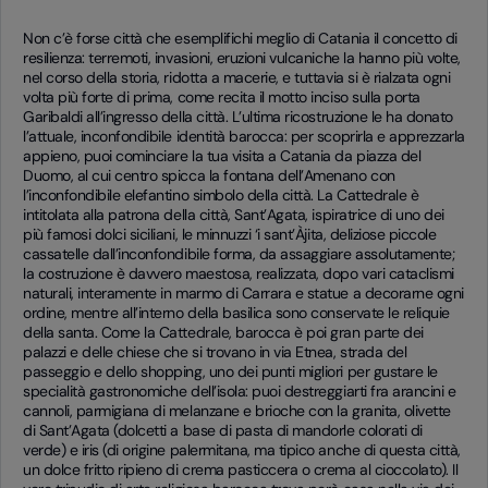
Non c’è forse città che esemplifichi meglio di Catania il concetto di
resilienza: terremoti, invasioni, eruzioni vulcaniche la hanno più volte,
nel corso della storia, ridotta a macerie, e tuttavia si è rialzata ogni
volta più forte di prima, come recita il motto inciso sulla porta
Garibaldi all’ingresso della città. L’ultima ricostruzione le ha donato
l’attuale, inconfondibile identità barocca: per scoprirla e apprezzarla
appieno, puoi cominciare la tua visita a Catania da piazza del
Duomo, al cui centro spicca la fontana dell’Amenano con
l’inconfondibile elefantino simbolo della città. La Cattedrale è
intitolata alla patrona della città, Sant’Agata, ispiratrice di uno dei
più famosi dolci siciliani, le minnuzzi ‘i sant’Àjita, deliziose piccole
cassatelle dall’inconfondibile forma, da assaggiare assolutamente;
la costruzione è davvero maestosa, realizzata, dopo vari cataclismi
naturali, interamente in marmo di Carrara e statue a decorarne ogni
ordine, mentre all’interno della basilica sono conservate le reliquie
della santa. Come la Cattedrale, barocca è poi gran parte dei
palazzi e delle chiese che si trovano in via Etnea, strada del
passeggio e dello shopping, uno dei punti migliori per gustare le
specialità gastronomiche dell’isola: puoi destreggiarti fra arancini e
cannoli, parmigiana di melanzane e brioche con la granita, olivette
di Sant’Agata (dolcetti a base di pasta di mandorle colorati di
verde) e iris (di origine palermitana, ma tipico anche di questa città,
un dolce fritto ripieno di crema pasticcera o crema al cioccolato). Il