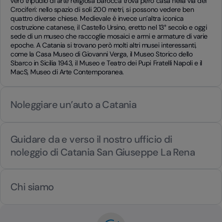
vero tripudio di arte religiosa barocca trova però casa nella via dei
Crociferi: nello spazio di soli 200 metri, si possono vedere ben
quattro diverse chiese. Medievale è invece un’altra iconica
costruzione catanese, il Castello Ursino, eretto nel 13° secolo e oggi
sede di un museo che raccoglie mosaici e armi e armature di varie
epoche. A Catania si trovano però molti altri musei interessanti,
come la Casa Museo di Giovanni Verga, il Museo Storico dello
Sbarco in Sicilia 1943, il Museo e Teatro dei Pupi Fratelli Napoli e il
MacS, Museo di Arte Contemporanea.
Noleggiare un’auto a Catania
Guidare da e verso il nostro ufficio di
noleggio di Catania San Giuseppe La Rena
Chi siamo