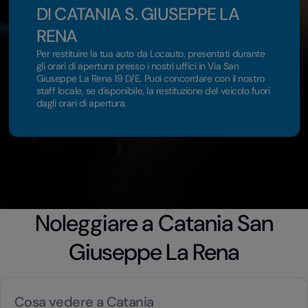
DI CATANIA S. GIUSEPPE LA
RENA
Per restituire la tua auto da Locauto, presentati durante
gli orari di apertura presso i nostri uffici in Via San
Giuseppe La Rena 19 D/E. Puoi concordare con il nostro
staff locale, se disponibile, la restituzione del veicolo fuori
dagli orari di apertura.
Noleggiare a Catania San
Giuseppe La Rena
Cosa vedere a Catania