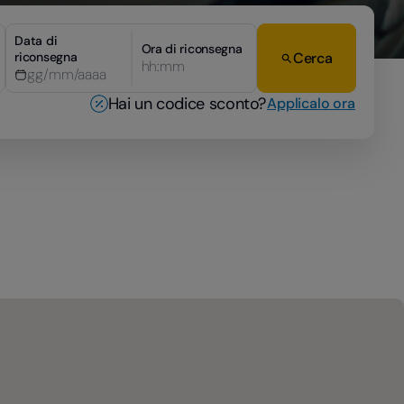
Data di
Ora di riconsegna
riconsegna
Cerca
hh:mm
Hai un codice sconto?
Applicalo ora