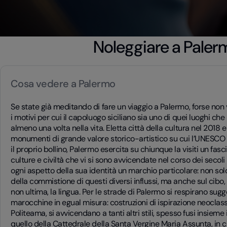
Noleggiare a Paler
Cosa vedere a Palermo
Se state già meditando di fare un viaggio a Palermo, forse non 
i motivi per cui il capoluogo siciliano sia uno di quei luoghi che
almeno una volta nella vita. Eletta città della cultura nel 2018 e
monumenti di grande valore storico-artistico su cui l’UNESCO
il proprio bollino, Palermo esercita su chiunque la visiti un fa
culture e civiltà che vi si sono avvicendate nel corso dei secol
ogni aspetto della sua identità un marchio particolare: non solo 
della commistione di questi diversi influssi, ma anche sul cibo, le
non ultima, la lingua. Per le strade di Palermo si respirano su
marocchine in egual misura: costruzioni di ispirazione neoclass
Politeama, si avvicendano a tanti altri stili, spesso fusi insieme
quello della Cattedrale della Santa Vergine Maria Assunta, in 