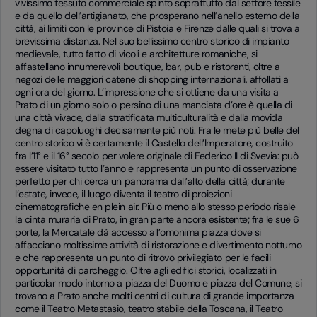
vivissimo tessuto commerciale spinto soprattutto dal settore tessile
e da quello dell’artigianato, che prosperano nell’anello esterno della
città, ai limiti con le province di Pistoia e Firenze dalle quali si trova a
brevissima distanza. Nel suo bellissimo centro storico di impianto
medievale, tutto fatto di vicoli e architetture romaniche, si
affastellano innumerevoli boutique, bar, pub e ristoranti, oltre a
negozi delle maggiori catene di shopping internazionali, affollati a
ogni ora del giorno. L’impressione che si ottiene da una visita a
Prato di un giorno solo o persino di una manciata d’ore è quella di
una città vivace, dalla stratificata multiculturalità e dalla movida
degna di capoluoghi decisamente più noti. Fra le mete più belle del
centro storico vi è certamente il Castello dell’Imperatore, costruito
fra l’11° e il 16° secolo per volere originale di Federico II di Svevia: può
essere visitato tutto l’anno e rappresenta un punto di osservazione
perfetto per chi cerca un panorama dall’alto della città; durante
l’estate, invece, il luogo diventa il teatro di proiezioni
cinematografiche en plein air. Più o meno allo stesso periodo risale
la cinta muraria di Prato, in gran parte ancora esistente; fra le sue 6
porte, la Mercatale dà accesso all’omonima piazza dove si
affacciano moltissime attività di ristorazione e divertimento notturno
e che rappresenta un punto di ritrovo privilegiato per le facili
opportunità di parcheggio. Oltre agli edifici storici, localizzati in
particolar modo intorno a piazza del Duomo e piazza del Comune, si
trovano a Prato anche molti centri di cultura di grande importanza
come il Teatro Metastasio, teatro stabile della Toscana, il Teatro