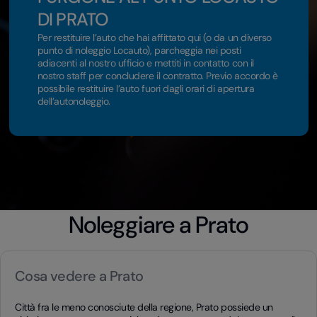
DI PRATO
Per restituire l’auto che hai affittato qui (o da un diverso
punto di noleggio Locauto), parcheggia nei posti
adiacenti al nostro ufficio e mettiti in contatto con il
nostro staff per concludere il contratto. Previo accordo è
possibile restituire l’auto fuori dagli orari di apertura
dell’autonoleggio.
Noleggiare a Prato
Cosa vedere a Prato
Città fra le meno conosciute della regione, Prato possiede un