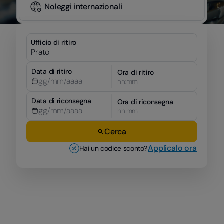
Noleggi internazionali
Ufficio di ritiro
Data di ritiro
Ora di ritiro
hh:mm
Data di riconsegna
Ora di riconsegna
hh:mm
Cerca
Applicalo ora
Hai un codice sconto?