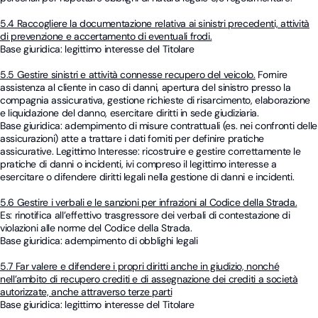
5.4 Raccogliere la documentazione relativa ai sinistri precedenti, attività
di prevenzione e accertamento di eventuali frodi.
Base giuridica: legittimo interesse del Titolare
5.5 Gestire sinistri e attività connesse recupero del veicolo.
Fornire
assistenza al cliente in caso di danni, apertura del sinistro presso la
compagnia assicurativa, gestione richieste di risarcimento, elaborazione
e liquidazione del danno, esercitare diritti in sede giudiziaria.
Base giuridica: adempimento di misure contrattuali (es. nei confronti delle
assicurazioni) atte a trattare i dati forniti per definire pratiche
assicurative. Legittimo Interesse: ricostruire e gestire correttamente le
pratiche di danni o incidenti, ivi compreso il legittimo interesse a
esercitare o difendere diritti legali nella gestione di danni e incidenti.
5.6 Gestire i verbali e le sanzioni per infrazioni al Codice della Strada.
Es: rinotifica all’effettivo trasgressore dei verbali di contestazione di
violazioni alle norme del Codice della Strada.
Base giuridica: adempimento di obblighi legali
5.7 Far valere e difendere i propri diritti anche in giudizio, nonché
nell’ambito di recupero crediti e di assegnazione dei crediti a società
autorizzate, anche attraverso terze parti
Base giuridica: legittimo interesse del Titolare