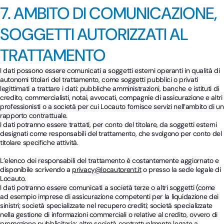
7. AMBITO DI COMUNICAZIONE,
SOGGETTI AUTORIZZATI AL
TRATTAMENTO
I dati possono essere comunicati a soggetti esterni operanti in qualità di
autonomi titolari del trattamento, come soggetti pubblici o privati
legittimati a trattare i dati: pubbliche amministrazioni, banche e istituti di
credito, commercialisti, notai, avvocati, compagnie di assicurazione e altri
professionisti o a società per cui Locauto fornisce servizi nell’ambito di un
rapporto contrattuale.
I dati potranno essere trattati, per conto del titolare, da soggetti esterni
designati come responsabili del trattamento, che svolgono per conto del
titolare specifiche attività.
L’elenco dei responsabili del trattamento è costantemente aggiornato e
disponibile scrivendo a
privacy@locautorent.it
o presso la sede legale di
Locauto.
I dati potranno essere comunicati a società terze o altri soggetti (come
ad esempio imprese di assicurazione competenti per la liquidazione dei
sinistri; società specializzate nel recupero crediti; società specializzate
nella gestione di informazioni commerciali o relative al credito, ovvero di
promozione pubblicitaria; altre società contrattualmente legate a