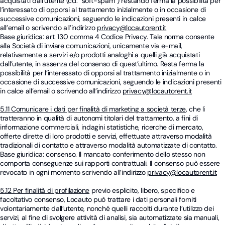
acquistati dall’utente (cd. “soft-spam”) restando ferma la possibilità per
l’interessato di opporsi al trattamento inizialmente o in occasione di
successive comunicazioni, seguendo le indicazioni presenti in calce
all’email o scrivendo all’indirizzo
privacy@locautorent.it
Base giuridica: art. 130 comma 4 Codice Privacy. Tale norma consente
alla Società di inviare comunicazioni, unicamente via e-mail,
relativamente a servizi e/o prodotti analoghi a quelli già acquistati
dall’utente, in assenza del consenso di quest’ultimo. Resta ferma la
possibilità per l’interessato di opporsi al trattamento inizialmente o in
occasione di successive comunicazioni, seguendo le indicazioni presenti
in calce all’email o scrivendo all’indirizzo
privacy@locautorent.it
5.11 Comunicare i dati per finalità di marketing a società terze
, che li
tratteranno in qualità di autonomi titolari del trattamento, a fini di
informazione commerciali, indagini statistiche, ricerche di mercato,
offerte dirette di loro prodotti e servizi, effettuate attraverso modalità
tradizionali di contatto e attraverso modalità automatizzate di contatto.
Base giuridica: consenso. Il mancato conferimento dello stesso non
comporta conseguenze sui rapporti contrattuali. Il consenso può essere
revocato in ogni momento scrivendo all’indirizzo
privacy@locautorent.it
5.12 Per finalità di profilazione
previo esplicito, libero, specifico e
facoltativo consenso, Locauto può trattare i dati personali forniti
volontariamente dall’utente, nonché quelli raccolti durante l’utilizzo dei
servizi, al fine di svolgere attività di analisi, sia automatizzate sia manuali,