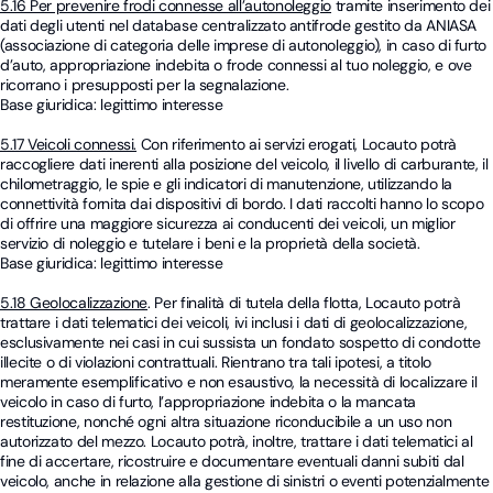
5.16 Per prevenire frodi connesse all’autonoleggio
tramite inserimento dei
dati degli utenti nel database centralizzato antifrode gestito da ANIASA
(associazione di categoria delle imprese di autonoleggio), in caso di furto
d’auto, appropriazione indebita o frode connessi al tuo noleggio, e ove
ricorrano i presupposti per la segnalazione.
Base giuridica: legittimo interesse
5.17 Veicoli connessi.
Con riferimento ai servizi erogati, Locauto potrà
raccogliere dati inerenti alla posizione del veicolo, il livello di carburante, il
chilometraggio, le spie e gli indicatori di manutenzione, utilizzando la
connettività fornita dai dispositivi di bordo. I dati raccolti hanno lo scopo
di offrire una maggiore sicurezza ai conducenti dei veicoli, un miglior
servizio di noleggio e tutelare i beni e la proprietà della società.
Base giuridica: legittimo interesse
5.18 Geolocalizzazione
. Per finalità di tutela della flotta, Locauto potrà
trattare i dati telematici dei veicoli, ivi inclusi i dati di geolocalizzazione,
esclusivamente nei casi in cui sussista un fondato sospetto di condotte
illecite o di violazioni contrattuali. Rientrano tra tali ipotesi, a titolo
meramente esemplificativo e non esaustivo, la necessità di localizzare il
veicolo in caso di furto, l’appropriazione indebita o la mancata
restituzione, nonché ogni altra situazione riconducibile a un uso non
autorizzato del mezzo. Locauto potrà, inoltre, trattare i dati telematici al
fine di accertare, ricostruire e documentare eventuali danni subiti dal
veicolo, anche in relazione alla gestione di sinistri o eventi potenzialmente