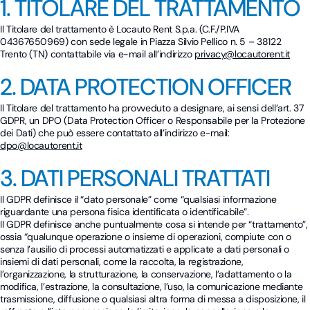
1. TITOLARE DEL TRATTAMENTO
Il Titolare del trattamento è Locauto Rent S.p.a. (C.F./P.IVA
04367650969) con sede legale in Piazza Silvio Pellico n. 5 – 38122
Trento (TN) contattabile via e-mail all’indirizzo
privacy@locautorent.it
2. DATA PROTECTION OFFICER
Il Titolare del trattamento ha provveduto a designare, ai sensi dell’art. 37
GDPR, un DPO (Data Protection Officer o Responsabile per la Protezione
dei Dati) che può essere contattato all’indirizzo e-mail:
dpo@locautorent.it
3. DATI PERSONALI TRATTATI
Il GDPR definisce il “dato personale” come “qualsiasi informazione
riguardante una persona fisica identificata o identificabile”.
Il GDPR definisce anche puntualmente cosa si intende per “trattamento”,
ossia “qualunque operazione o insieme di operazioni, compiute con o
senza l’ausilio di processi automatizzati e applicate a dati personali o
insiemi di dati personali, come la raccolta, la registrazione,
l’organizzazione, la strutturazione, la conservazione, l’adattamento o la
modifica, l’estrazione, la consultazione, l’uso, la comunicazione mediante
trasmissione, diffusione o qualsiasi altra forma di messa a disposizione, il