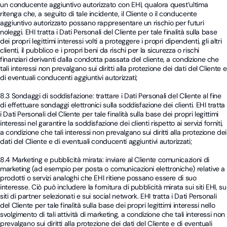
un conducente aggiuntivo autorizzato con EHI, qualora quest’ultima
ritenga che, a seguito di tale incidente, il Cliente o il conducente
aggiuntivo autorizzato possano rappresentare un rischio per futuri
noleggi. EHI tratta i Dati Personali del Cliente per tale finalità sulla base
dei propri legittimi interessi volti a proteggere i propri dipendenti, gli altri
clienti, il pubblico e i propri beni da rischi per la sicurezza o rischi
finanziari derivanti dalla condotta passata del cliente, a condizione che
tali interessi non prevalgano sui diritti alla protezione dei dati del Cliente e
di eventuali conducenti aggiuntivi autorizzati;
8.3 Sondaggi di soddisfazione: trattare i Dati Personali del Cliente al fine
di effettuare sondaggi elettronici sulla soddisfazione dei clienti. EHI tratta
i Dati Personali del Cliente per tale finalità sulla base dei propri legittimi
interessi nel garantire la soddisfazione dei clienti rispetto ai servizi forniti,
a condizione che tali interessi non prevalgano sui diritti alla protezione dei
dati del Cliente e di eventuali conducenti aggiuntivi autorizzati;
8.4 Marketing e pubblicità mirata: inviare al Cliente comunicazioni di
marketing (ad esempio per posta o comunicazioni elettroniche) relative a
prodotti o servizi analoghi che EHI ritiene possano essere di suo
interesse. Ciò può includere la fornitura di pubblicità mirata sui siti EHI, su
siti di partner selezionati e sui social network. EHI tratta i Dati Personali
del Cliente per tale finalità sulla base dei propri legittimi interessi nello
svolgimento di tali attività di marketing, a condizione che tali interessi non
prevalgano sui diritti alla protezione dei dati del Cliente e di eventuali