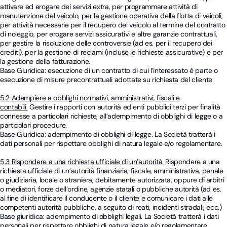
attivare ed erogare dei servizi extra, per programmare attività di
manutenzione del veicolo, per la gestione operativa della flotta di veicoli,
per attività necessarie per il recupero del veicolo al termine del contratto
di noleggio, per erogare servizi assicurativi e altre garanzie contrattuali,
per gestire la risoluzione delle controversie (ad es. per il recupero dei
crediti), per la gestione di reclami (incluse le richieste assicurative) e per
la gestione della fatturazione.
Base Giuridica: esecuzione di un contratto di cui l’interessato è parte o
esecuzione di misure precontrattuali adottate su richiesta del cliente
5.2 Adempiere a obblighi normativi, amministrativi, fiscali e
contabili.
Gestire i rapporti con autorità ed enti pubblici terzi per finalità
connesse a particolari richieste, all’adempimento di obblighi di legge o a
particolari procedure.
Base Giuridica: adempimento di obblighi di legge. La Società tratterà i
dati personali per rispettare obblighi di natura legale e/o regolamentare.
5.3 Rispondere a una richiesta ufficiale di un’autorità.
Rispondere a una
richiesta ufficiale di un’autorità finanziaria, fiscale, amministrativa, penale
o giudiziaria, locale o straniera, debitamente autorizzata, oppure di arbitri
o mediatori, forze dell’ordine, agenzie statali o pubbliche autorità (ad es.
al fine di identificare il conducente o il cliente e comunicare i dati alle
competenti autorità pubbliche, a seguito di reati, incidenti stradali, ecc.)
Base giuridica: adempimento di obblighi legali. La Società tratterà i dati
personali per rispettare obblighi di natura legale e/o regolamentare.