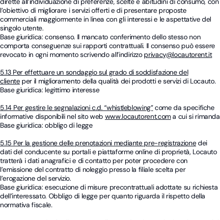
dirette all’individuazione di preferenze, scelte e abitudini di consumo, con
l’obiettivo di migliorare i servizi offerti e di presentare proposte
commerciali maggiormente in linea con gli interessi e le aspettative del
singolo utente.
Base giuridica: consenso. Il mancato conferimento dello stesso non
comporta conseguenze sui rapporti contrattuali. Il consenso può essere
revocato in ogni momento scrivendo all’indirizzo
privacy@locautorent.it
5.13 Per effettuare un sondaggio sul grado di soddisfazione del
cliente
per il miglioramento della qualità dei prodotti e servizi di Locauto.
Base giuridica: legittimo interesse
5.14 Per gestire le segnalazioni c.d. “whistleblowing”
come da specifiche
informative disponibili nel sito web
www.locautorent.com
a cui si rimanda
Base giuridica: obbligo di legge
5.15 Per la gestione delle prenotazioni mediante pre-registrazione
dei
dati del conducente su portali e piattaforme online di proprietà, Locauto
tratterà i dati anagrafici e di contatto per poter procedere con
l’emissione del contratto di noleggio presso la filiale scelta per
l’erogazione del servizio.
Base giuridica: esecuzione di misure precontrattuali adottate su richiesta
dell’interessato. Obbligo di legge per quanto riguarda il rispetto della
normativa fiscale.