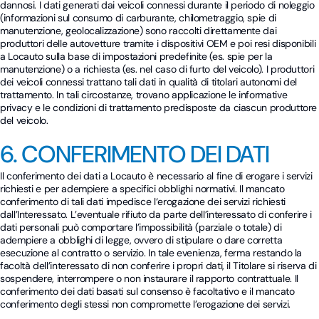
dannosi. I dati generati dai veicoli connessi durante il periodo di noleggio
(informazioni sul consumo di carburante, chilometraggio, spie di
manutenzione, geolocalizzazione) sono raccolti direttamente dai
produttori delle autovetture tramite i dispositivi OEM e poi resi disponibili
a Locauto sulla base di impostazioni predefinite (es. spie per la
manutenzione) o a richiesta (es. nel caso di furto del veicolo). I produttori
dei veicoli connessi trattano tali dati in qualità di titolari autonomi del
trattamento. In tali circostanze, trovano applicazione le informative
privacy e le condizioni di trattamento predisposte da ciascun produttore
del veicolo.
6. CONFERIMENTO DEI DATI
Il conferimento dei dati a Locauto è necessario al fine di erogare i servizi
richiesti e per adempiere a specifici obblighi normativi. Il mancato
conferimento di tali dati impedisce l‘erogazione dei servizi richiesti
dall’Interessato. L’eventuale rifiuto da parte dell’interessato di conferire i
dati personali può comportare l’impossibilità (parziale o totale) di
adempiere a obblighi di legge, ovvero di stipulare o dare corretta
esecuzione al contratto o servizio. In tale evenienza, ferma restando la
facoltà dell’interessato di non conferire i propri dati, il Titolare si riserva di
sospendere, interrompere o non instaurare il rapporto contrattuale. Il
conferimento dei dati basati sul consenso è facoltativo e il mancato
conferimento degli stessi non compromette l’erogazione dei servizi.