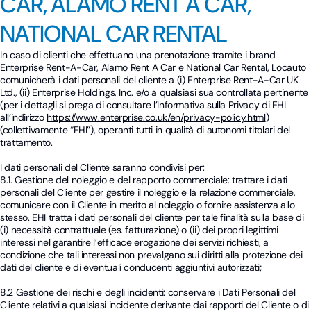
CAR, ALAMO RENT A CAR,
NATIONAL CAR RENTAL
In caso di clienti che effettuano una prenotazione tramite i brand
Enterprise Rent-A-Car, Alamo Rent A Car e National Car Rental, Locauto
comunicherà i dati personali del cliente a (i) Enterprise Rent-A-Car UK
Ltd., (ii) Enterprise Holdings, Inc. e/o a qualsiasi sua controllata pertinente
(per i dettagli si prega di consultare l’Informativa sulla Privacy di EHI
all’indirizzo
https://www.enterprise.co.uk/en/privacy-policy.html
)
(collettivamente “EHI”), operanti tutti in qualità di autonomi titolari del
trattamento.
I dati personali del Cliente saranno condivisi per:
8.1. Gestione del noleggio e del rapporto commerciale: trattare i dati
personali del Cliente per gestire il noleggio e la relazione commerciale,
comunicare con il Cliente in merito al noleggio o fornire assistenza allo
stesso. EHI tratta i dati personali del cliente per tale finalità sulla base di
(i) necessità contrattuale (es. fatturazione) o (ii) dei propri legittimi
interessi nel garantire l’efficace erogazione dei servizi richiesti, a
condizione che tali interessi non prevalgano sui diritti alla protezione dei
dati del cliente e di eventuali conducenti aggiuntivi autorizzati;
8.2 Gestione dei rischi e degli incidenti: conservare i Dati Personali del
Cliente relativi a qualsiasi incidente derivante dai rapporti del Cliente o di