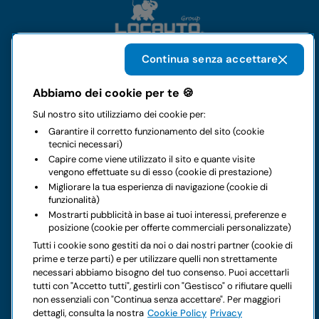
Continua senza accettare
Il gruppo
Abbiamo dei cookie per te 🍪
Sul nostro sito utilizziamo dei cookie per:
Noleggi
Garantire il corretto funzionamento del sito (cookie
tecnici necessari)
Business
Capire come viene utilizzato il sito e quante visite
vengono effettuate su di esso (cookie di prestazione)
Migliorare la tua esperienza di navigazione (cookie di
Contatti
funzionalità)
Mostrarti pubblicità in base ai tuoi interessi, preferenze e
posizione (cookie per offerte commerciali personalizzate)
Note legali
Tutti i cookie sono gestiti da noi o dai nostri partner (cookie di
prime e terze parti) e per utilizzare quelli non strettamente
Hai dei dubbi sul tuo prossimo noleggio?
necessari abbiamo bisogno del tuo consenso. Puoi accettarli
tutti con "Accetto tutti", gestirli con "Gestisco" o rifiutare quelli
non essenziali con "Continua senza accettare". Per maggiori
dettagli, consulta la nostra
Cookie Policy
Privacy