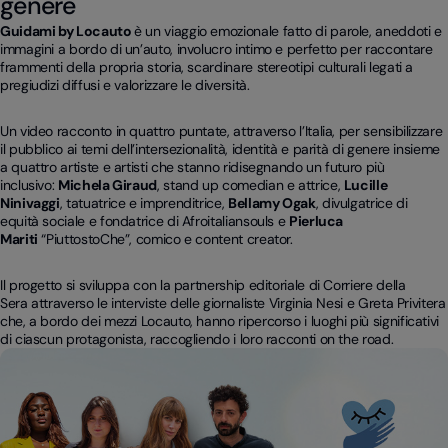
genere
Guidami by Locauto
è un viaggio emozionale fatto di parole, aneddoti e
immagini a bordo di un’auto, involucro intimo e perfetto per raccontare
frammenti della propria storia, scardinare stereotipi culturali legati a
pregiudizi diffusi e valorizzare le diversità.
Un video racconto in quattro puntate, attraverso l’Italia, per sensibilizzare
il pubblico ai temi dell’intersezionalità, identità e parità di genere insieme
a quattro artiste e artisti che stanno ridisegnando un futuro più
inclusivo:
Michela Giraud
, stand up comedian e attrice,
Lucille
Ninivaggi
, tatuatrice e imprenditrice,
Bellamy Ogak
, divulgatrice di
equità sociale e fondatrice di Afroitaliansouls e
Pierluca
Mariti
“PiuttostoChe”, comico e content creator.
Il progetto si sviluppa con la partnership editoriale di
Corriere della
Sera
attraverso le interviste delle giornaliste Virginia Nesi e Greta Privitera
che, a bordo dei mezzi Locauto, hanno ripercorso i luoghi più significativi
di ciascun protagonista, raccogliendo i loro racconti on the road.