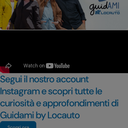
Segui il nostro account
Instagram e scopri tutte le
curiosità e approfondimenti di
Guidami by Locauto
Scopri ora