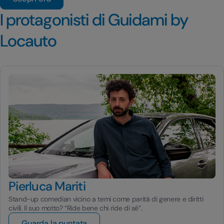
I protagonisti di Guidami by
Locauto
Pierluca Mariti
Stand-up comedian vicino a temi come parità di genere e diritti
civili. Il suo motto? “Ride bene chi ride di sé”.
Guarda la puntata