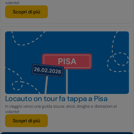
volante!
Scopri di più
Locauto on tour fa tappa a Pisa
In viaggio verso una guida sicura: alcol, droghe e distrazioni al
volante!
Scopri di più