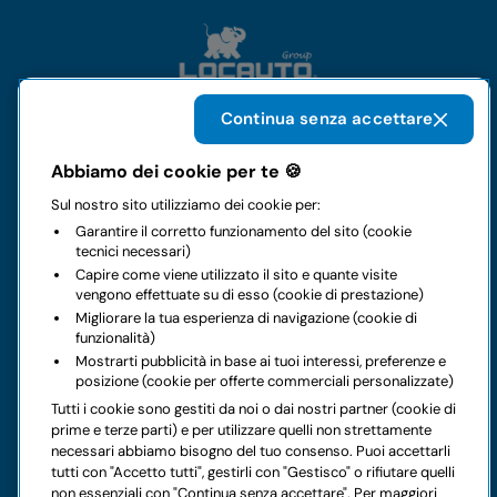
Continua senza accettare
Il gruppo
Abbiamo dei cookie per te 🍪
Sul nostro sito utilizziamo dei cookie per:
Noleggi
Garantire il corretto funzionamento del sito (cookie
tecnici necessari)
Business
Capire come viene utilizzato il sito e quante visite
vengono effettuate su di esso (cookie di prestazione)
Migliorare la tua esperienza di navigazione (cookie di
Contatti
funzionalità)
Mostrarti pubblicità in base ai tuoi interessi, preferenze e
posizione (cookie per offerte commerciali personalizzate)
Note legali
Tutti i cookie sono gestiti da noi o dai nostri partner (cookie di
prime e terze parti) e per utilizzare quelli non strettamente
Hai dei dubbi sul tuo prossimo noleggio?
necessari abbiamo bisogno del tuo consenso. Puoi accettarli
tutti con "Accetto tutti", gestirli con "Gestisco" o rifiutare quelli
non essenziali con "Continua senza accettare". Per maggiori