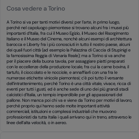
Cosa vedere a Torino
A Torino si va per tanti motivi diversi: per l’arte, in primo luogo,
perché nel capoluogo piemontese si trovano alcuni fra i musei più
importanti d’Italia, fra cui il Museo Egizio, il Museo del Risorgimento
Italiano e il Museo del Cinema, nonché alcuni esempi di architettura
barocca e Liberty fra i più conosciuti in tutto il nostro paese, alcuni
dei quali fuori città (ad esempio la Palazzina di Caccia di Stupinigi e
la famosissima Reggia di Venaria Reale); ma a Torino si va anche
per il piacere della buona tavola, per assaggiare piatti preparati
con le eccellenze della produzione locale, fra cui la carne bovina, il
tartufo, il cioccolato e le nocciole, e annaffiarli con una fra le
numerose etichette vinicole piemontesi; c’è poi tutto il versante
dell’intrattenimento, perché Torino è una città vitale, vivace, ricca di
eventi per tutti i gusti, ed è anche sede di uno dei più grandi stadi
calcistici d’Italia, un tempio imperdibile per gli appassionati del
pallone. Non manca poi chi va e viene da Torino per motivi di lavoro,
perché proprio qui hanno sede molte importanti attività
commerciali, istituzioni e complessi industriali che muovono
professionisti da tutta Italia i quali arrivano qui in treno, attraverso le
linee dell’alta velocità, o in aereo.