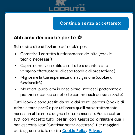
Continua senza accettare
Il gruppo
Abbiamo dei cookie per te 🍪
Sul nostro sito utilizziamo dei cookie per:
Noleggi
Garantire il corretto funzionamento del sito (cookie
tecnici necessari)
Business
Capire come viene utilizzato il sito e quante visite
vengono effettuate su di esso (cookie di prestazione)
Migliorare la tua esperienza di navigazione (cookie di
Contatti
funzionalità)
Mostrarti pubblicità in base ai tuoi interessi, preferenze e
posizione (cookie per offerte commerciali personalizzate)
Note legali
Tutti i cookie sono gestiti da noi o dai nostri partner (cookie di
prime e terze parti) e per utilizzare quelli non strettamente
Hai dei dubbi sul tuo prossimo noleggio?
necessari abbiamo bisogno del tuo consenso. Puoi accettarli
tutti con "Accetto tutti", gestirli con "Gestisco" o rifiutare quelli
non essenziali con "Continua senza accettare". Per maggiori
dettagli, consulta la nostra
Cookie Policy
Privacy