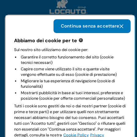
Continua senza accettare
Il gruppo
Abbiamo dei cookie per te 🍪
Sul nostro sito utilizziamo dei cookie per:
Noleggi
Garantire il corretto funzionamento del sito (cookie
tecnici necessari)
Business
Capire come viene utilizzato il sito e quante visite
vengono effettuate su di esso (cookie di prestazione)
Migliorare la tua esperienza di navigazione (cookie di
Contatti
funzionalità)
Mostrarti pubblicità in base ai tuoi interessi, preferenze e
posizione (cookie per offerte commerciali personalizzate)
Note legali
Tutti i cookie sono gestiti da noi o dai nostri partner (cookie di
prime e terze parti) e per utilizzare quelli non strettamente
Hai dei dubbi sul tuo prossimo noleggio?
necessari abbiamo bisogno del tuo consenso. Puoi accettarli
tutti con "Accetto tutti", gestirli con "Gestisco" o rifiutare quelli
non essenziali con "Continua senza accettare". Per maggiori
dettagli, consulta la nostra
Cookie Policy
Privacy