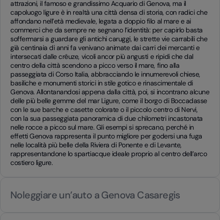
attrazioni, il famoso e grandissimo Acquario di Genova, ma il
capoluogo ligure è in realtà una città densa di storia, con radici che
affondano nell’età medievale, legata a doppio filo al mare e ai
commerci che da sempre ne segnano l’identità: per capirlo basta
soffermarsi a guardare gli antichi caruggi, le strette vie carrabili che
già centinaia di anni fa venivano animate dai carri dei mercanti e
intersecati dalle crêuze, vicoli ancor più angusti e ripidi che dal
centro della città scendono a picco verso il mare, fino alla
passeggiata di Corso Italia, abbracciando le innumerevoli chiese,
basiliche e monumenti storici in stile gotico e rinascimentale di
Genova. Allontanandosi appena dalla città, poi, si incontrano alcune
delle più belle gemme del mar Ligure, come il borgo di Boccadasse
con le sue barche e casette colorate o il piccolo centro di Nervi,
con la sua passeggiata panoramica di due chilometri incastonata
nelle rocce a picco sul mare. Gli esempi si sprecano, perché in
effetti Genova rappresenta il punto migliore per godersi una fuga
nelle località più belle della Riviera di Ponente e di Levante,
rappresentandone lo spartiacque ideale proprio al centro dell’arco
costiero ligure.
Noleggiare un’auto a Genova Casaregis