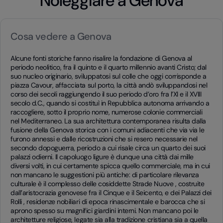
Noleggiare a Genova
Cosa vedere a Genova
Alcune fonti storiche fanno risalire la fondazione di Genova al
periodo neolitico, fra il quinto e il quarto millennio avanti Cristo; dal
suo nucleo originario, sviluppatosi sul colle che oggi corrisponde a
piazza Cavour, affacciata sul porto, la città andò sviluppandosi nel
corso dei secoli raggiungendo il suo periodo d’oro fra l’XI e il XVIII
secolo d.C., quando si costituì in Repubblica autonoma arrivando a
raccogliere, sotto il proprio nome, numerose colonie commerciali
nel Mediterraneo. La sua architettura contemporanea risulta dalla
fusione della Genova storica con i comuni adiacenti che via via le
furono annessi e dalle ricostruzioni che si resero necessarie nel
secondo dopoguerra, periodo a cui risale circa un quarto dei suoi
palazzi odierni. Il capoluogo ligure è dunque una città dai mille
diversi volti, in cui certamente spicca quello commerciale, ma in cui
non mancano le suggestioni più antiche: di particolare rilevanza
culturale è il complesso delle cosiddette Strade Nuove , costruite
dall’aristocrazia genovese fra il Cinque e il Seicento, e dei Palazzi dei
Rolli , residenze nobiliari di epoca rinascimentale e barocca che si
aprono spesso su magnifici giardini interni. Non mancano poi le
architetture religiose, legate sia alla tradizione cristiana sia a quella