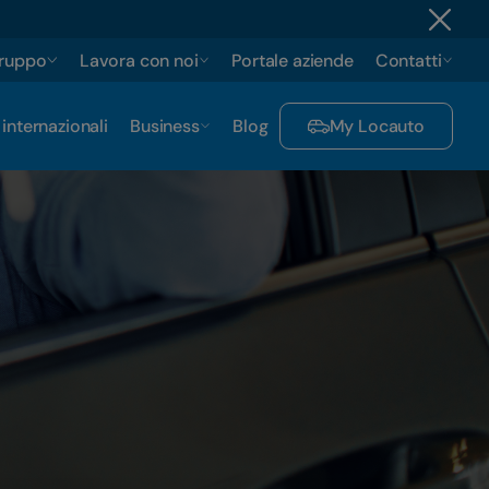
gruppo
Lavora con noi
Portale aziende
Contatti
 internazionali
Business
Blog
My Locauto