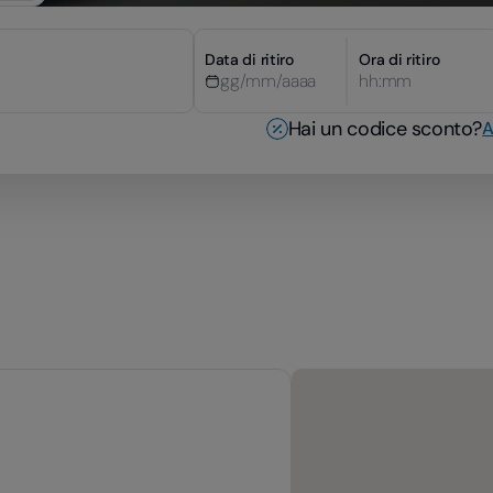
Data di ritiro
Ora di ritiro
hh:mm
Hai un codice sconto?
A