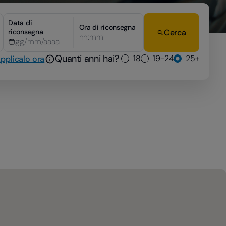
Data di
Ora di riconsegna
riconsegna
Cerca
hh:mm
Quanti anni hai?
18
19-24
25+
pplicalo ora