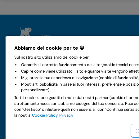
Il gruppo
Noleggi
Abbiamo dei cookie per te 🍪
Chi siamo
Auto
Sul nostro sito utilizziamo dei cookie per:
Storia e valori
Furgoni
Garantire il corretto funzionamento del sito (cookie tecnici nece
Mobilità a 360 gradi
Noleggio a l
Capire come viene utilizzato il sito e quante visite vengono effet
Sostenibilità
Noleggio int
Migliorare la tua esperienza di navigazione (cookie di funzionalità
Codice etico
I nostri uffici
Mostrarti pubblicità in base ai tuoi interessi, preferenze e posiz
Accessibilità digitale
Offerte auto
personalizzate)
FAQ Noleggio
Servizi extra
Tutti i cookie sono gestiti da noi o dai nostri partner (cookie di prime 
Partnership
Offerte furgo
strettamente necessari abbiamo bisogno del tuo consenso. Puoi accetta
Lavora con noi
Servizi extra
con "Gestisco" o rifiutare quelli non essenziali con "Continua senza a
Hai dei dubbi sul tuo prossimo noleggio?
la nostra
Cookie Policy
Privacy