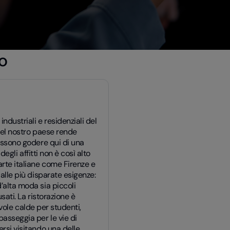
no
industriali e residenziali del
 del nostro paese rende
possono godere qui di una
 degli affitti non è così alto
rte italiane come Firenze e
 alle più disparate esigenze:
’alta moda sia piccoli
sati. La ristorazione è
tavole calde per studenti,
passeggia per le vie di
ersi visitando una delle