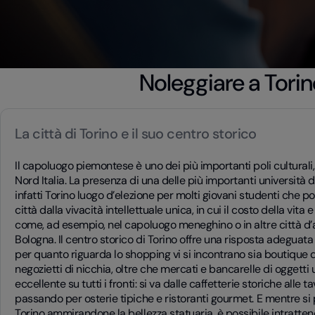
Noleggiare a Tori
La città di Torino e il suo centro storico
Il capoluogo piemontese è uno dei più importanti poli culturali, 
Nord Italia. La presenza di una delle più importanti università
infatti Torino luogo d’elezione per molti giovani studenti che 
città dalla vivacità intellettuale unica, in cui il costo della vita e
come, ad esempio, nel capoluogo meneghino o in altre città d’a
Bologna. Il centro storico di Torino offre una risposta adeguata
per quanto riguarda lo shopping vi si incontrano sia boutique d
negozietti di nicchia, oltre che mercati e bancarelle di oggetti u
eccellente su tutti i fronti: si va dalle caffetterie storiche alle 
passando per osterie tipiche e ristoranti gourmet. E mentre si 
Torino ammirandone la bellezza statuaria, è possibile intratten