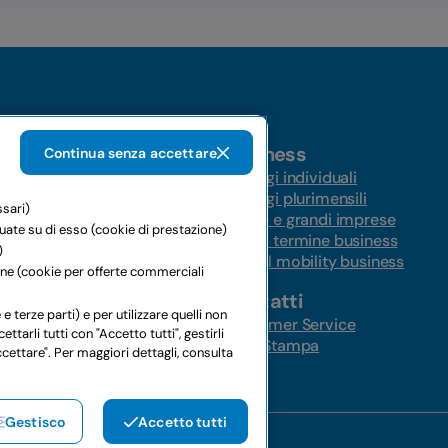
Business
Continua senza accettare
Noleggi individuali
Noleggi plurimensili
ssari)
ungo termine
Medie e grandi imprese
tuate su di esso (cookie di prestazione)
ernazionale
Lungo termine business
)
Global mobility business
ione (cookie per offerte commerciali
Contatti
 auto
e terze parti) e per utilizzare quelli non
ni
Customer Service
rli tutti con "Accetto tutti", gestirli
 furgoni
Area Stampa
ccettare". Per maggiori dettagli, consulta
Gestisco
Accetto tutti