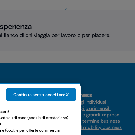
esperienza
l fianco di chi viaggia per lavoro o per piacere.
Business
Continua senza accettare
Noleggi individuali
Noleggi plurimensili
ssari)
ungo termine
Medie e grandi imprese
tuate su di esso (cookie di prestazione)
ernazionale
Lungo termine business
)
Global mobility business
ione (cookie per offerte commerciali