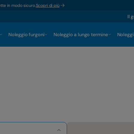
ette in modo sicuro.
Scopri di più
Il 
Noleggio furgoni
Noleggio a lungo termine
Noleggi