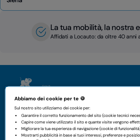
Siena
La tua mobilità, la nostra 
Affidati a Locauto: da oltre 40 anni a
Il gruppo
Noleggi
Abbiamo dei cookie per te 🍪
Chi siamo
Auto
Sul nostro sito utilizziamo dei cookie per:
Storia e valori
Furgoni
Garantire il corretto funzionamento del sito (cookie tecnici nece
Mobilità a 360 gradi
Noleggio a l
Capire come viene utilizzato il sito e quante visite vengono effet
Sostenibilità
Noleggio int
Migliorare la tua esperienza di navigazione (cookie di funzionalità
Codice etico
I nostri uffici
Mostrarti pubblicità in base ai tuoi interessi, preferenze e posiz
Accessibilità digitale
Offerte auto